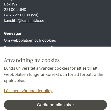
Box 192
221 00 LUND
046-222 00 00 (vxl)
kansliht
@
kansliht.lu
.
se
Genvägar
Om webbplatsen och cookies
Behandling av personuppgifter
Tillgänglighetsredogörelse
Användning av cookies
TYPO3-login
Lunds universitet använder cookies för att se till att
webbplatsen fungerar korrekt och för att förbättra din
Följ oss i sociala medier
upplevelse.
Facebook
Youtube
Läs mer i vår cookiepolicy
Godkänn alla kakor
Samarbeten och nätverk