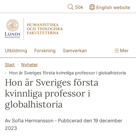
Hoppa till huvudinnehåll
Sök
English website
Utbildning
Forskning
Samverkan
Mer
Kontakt
Om fakulteterna
Start
Nyheter
Hon är Sveriges första kvinnliga professor i globalhistoria
Hon är Sveriges första
kvinnliga professor i
globalhistoria
Av Sofia Hermansson - Publicerad den 19 december
2023