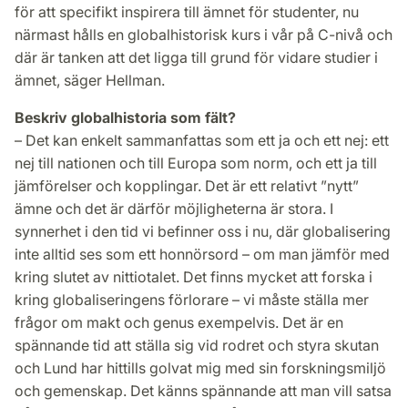
för att specifikt inspirera till ämnet för studenter, nu
närmast hålls en globalhistorisk kurs i vår på C-nivå och
där är tanken att det ligga till grund för vidare studier i
ämnet, säger Hellman.
Beskriv globalhistoria som fält?
– Det kan enkelt sammanfattas som ett ja och ett nej: ett
nej till nationen och till Europa som norm, och ett ja till
jämförelser och kopplingar. Det är ett relativt ”nytt”
ämne och det är därför möjligheterna är stora. I
synnerhet i den tid vi befinner oss i nu, där globalisering
inte alltid ses som ett honnörsord – om man jämför med
kring slutet av nittiotalet. Det finns mycket att forska i
kring globaliseringens förlorare – vi måste ställa mer
frågor om makt och genus exempelvis. Det är en
spännande tid att ställa sig vid rodret och styra skutan
och Lund har hittills golvat mig med sin forskningsmiljö
och gemenskap. Det känns spännande att man vill satsa