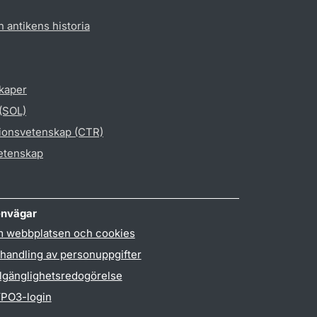
h antikens historia
skaper
 (SOL)
gionsvetenskap (CTR)
vetenskap
nvägar
 webbplatsen och cookies
handling av personuppgifter
llgänglighetsredogörelse
PO3-login