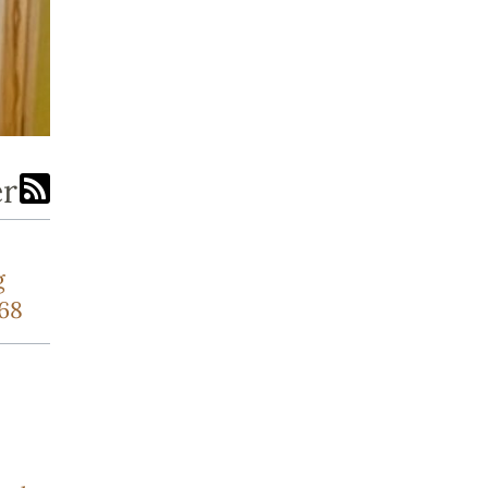
er
g
768