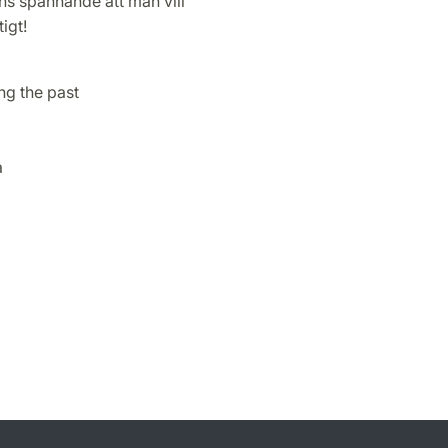
ns spännande att man vill
igt!
ing the past
a