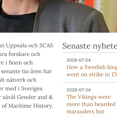
Senaste nyhet
ån Uppsala och SCAS
ura forskare och
2026-07-24
re i Bonn och
How a Swedish kin
 senaste tio åren har
went on strike in 1
lt nätverk och
ter med i Sveriges
2026-07-24
The Vikings were
r såväl Gender and &
more than bearded
 of Maritime History.
marauders but