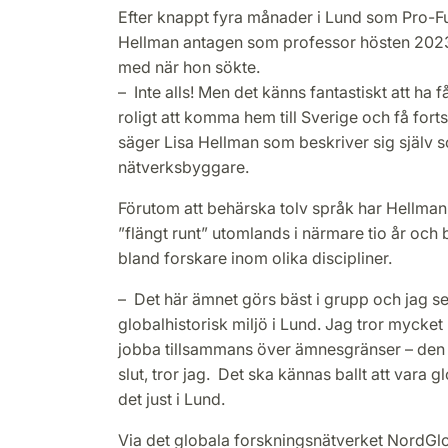
Efter knappt fyra månader i Lund som Pro-Fu
Hellman antagen som professor hösten 2023
med när hon sökte.
– Inte alls! Men det känns fantastiskt att ha 
roligt att komma hem till Sverige och få fort
säger Lisa Hellman som beskriver sig själv s
nätverksbyggare.
Förutom att behärska tolv språk har Hellman
”flängt runt” utomlands i närmare tio år och 
bland forskare inom olika discipliner.
– Det här ämnet görs bäst i grupp och jag s
globalhistorisk miljö i Lund. Jag tror mycket
jobba tillsammans över ämnesgränser – den
slut, tror jag. Det ska kännas ballt att vara g
det just i Lund.
Via det globala forskningsnätverket NordGlo