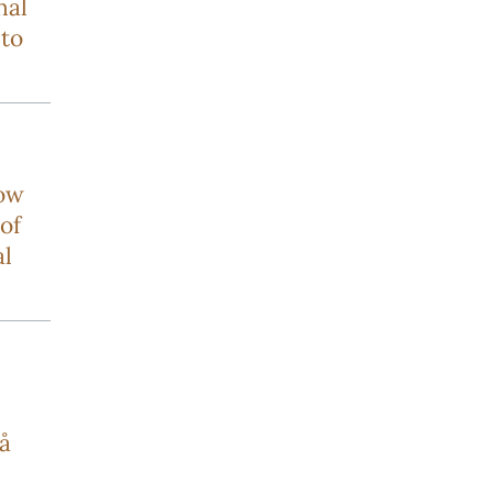
nal
to
how
of
al
å