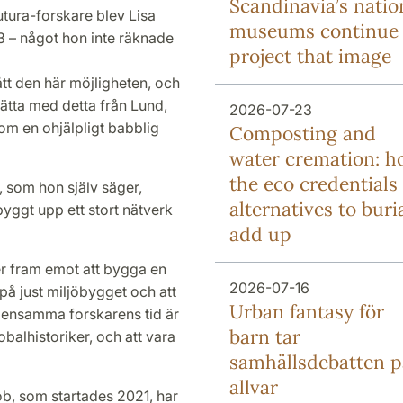
Scandinavia’s natio
tura-forskare blev Lisa
museums continue 
 – något hon inte räknade
project that image
fått den här möjligheten, och
sätta med detta från Lund,
2026-07-23
om en ohjälpligt babblig
Composting and
water cremation: 
the eco credentials 
, som hon själv säger,
alternatives to buri
byggt upp ett stort nätverk
add up
er fram emot att bygga en
2026-07-16
 på just miljöbygget och att
Urban fantasy för
 ensamma forskarens tid är
barn tar
lobalhistoriker, och att vara
samhällsdebatten p
allvar
b, som startades 2021, har