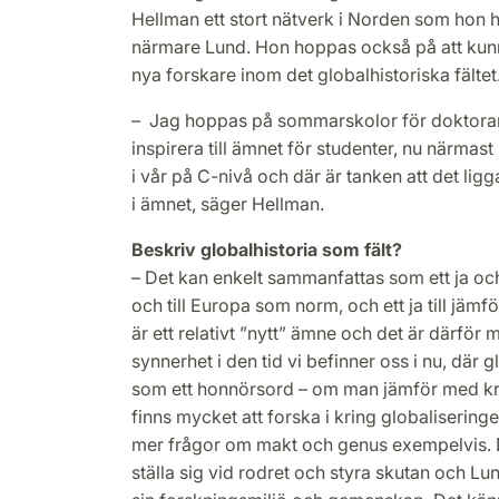
Hellman ett stort nätverk i Norden som hon 
närmare Lund. Hon hoppas också på att kunn
nya forskare inom det globalhistoriska fältet
– Jag hoppas på sommarskolor för doktorand
inspirera till ämnet för studenter, nu närmast
i vår på C-nivå och där är tanken att det ligga
i ämnet, säger Hellman.
Beskriv globalhistoria som fält?
– Det kan enkelt sammanfattas som ett ja och et
och till Europa som norm, och ett ja till jämf
är ett relativt ”nytt” ämne och det är därför m
synnerhet i den tid vi befinner oss i nu, där gl
som ett honnörsord – om man jämför med kring
finns mycket att forska i kring globaliseringe
mer frågor om makt och genus exempelvis. D
ställa sig vid rodret och styra skutan och Lun