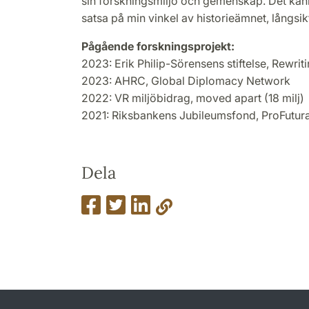
sin forskningsmiljö och gemenskap. Det kän
satsa på min vinkel av historieämnet, långsikt
Pågående forskningsprojekt:
2023: Erik Philip-Sörensens stiftelse, Rewrit
2023: AHRC, Global Diplomacy Network
2022: VR miljöbidrag, moved apart (18 milj)
2021: Riksbankens Jubileumsfond, ProFutur
Dela