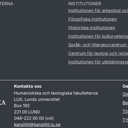
TERNA
INSTITUTIONER
Institutionen för arkeologi oc
Filosofiska institutionen
Historiska institutionen
Institutionen för kulturveten
Språk- och litteraturcentrum
Centrum för teologi och reli
Institutionen för utbildnings
Kontakta oss
Ge
Humanistiska och teologiska fakulteterna
Om
LUX, Lunds universitet
Be
Box 192
Ti
221 00 LUND
046-222 00 00 (vxl)
TY
kansliht
@
kansliht.lu
.
se