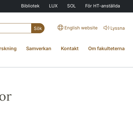
Bibliotek
LUX
SOL
För HT-anställda
English website
Lyssna
Sök
rskning
Samverkan
Kontakt
Om fakulteterna
sor