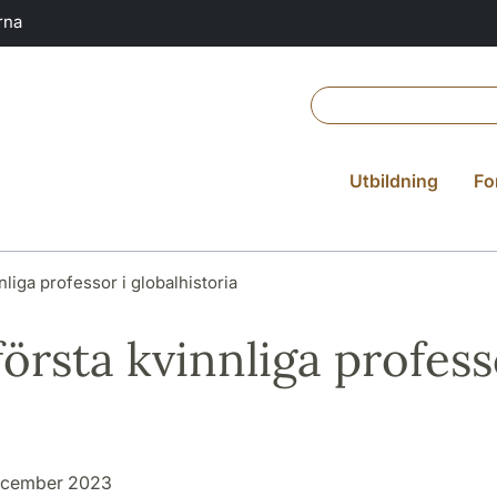
rna
Utbildning
Fo
liga professor i globalhistoria
första kvinnliga profes
december 2023