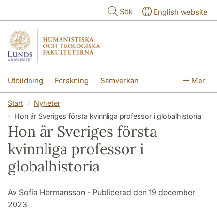
Hoppa till huvudinnehåll
Sök
English website
Utbildning
Forskning
Samverkan
Mer
Kontakt
Om fakulteterna
Start
Nyheter
Hon är Sveriges första kvinnliga professor i globalhistoria
Hon är Sveriges första
kvinnliga professor i
globalhistoria
Av Sofia Hermansson - Publicerad den 19 december
2023