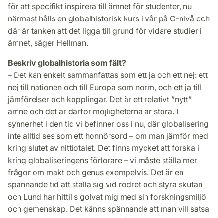
för att specifikt inspirera till ämnet för studenter, nu
närmast hålls en globalhistorisk kurs i vår på C-nivå och
där är tanken att det ligga till grund för vidare studier i
ämnet, säger Hellman.
Beskriv globalhistoria som fält?
– Det kan enkelt sammanfattas som ett ja och ett nej: ett
nej till nationen och till Europa som norm, och ett ja till
jämförelser och kopplingar. Det är ett relativt ”nytt”
ämne och det är därför möjligheterna är stora. I
synnerhet i den tid vi befinner oss i nu, där globalisering
inte alltid ses som ett honnörsord – om man jämför med
kring slutet av nittiotalet. Det finns mycket att forska i
kring globaliseringens förlorare – vi måste ställa mer
frågor om makt och genus exempelvis. Det är en
spännande tid att ställa sig vid rodret och styra skutan
och Lund har hittills golvat mig med sin forskningsmiljö
och gemenskap. Det känns spännande att man vill satsa