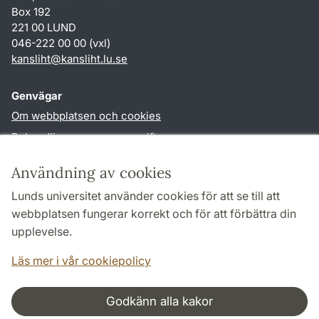
Box 192
221 00 LUND
046-222 00 00 (vxl)
kansliht
@
kansliht.lu
.
se
Genvägar
Om webbplatsen och cookies
Behandling av personuppgifter
Tillgänglighetsredogörelse
Användning av cookies
TYPO3-login
Lunds universitet använder cookies för att se till att
webbplatsen fungerar korrekt och för att förbättra din
Följ oss i sociala medier
upplevelse.
Facebook
Youtube
Läs mer i vår cookiepolicy
Godkänn alla kakor
Samarbeten och nätverk