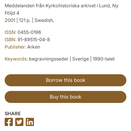
Meddelanden från Kyrkohistoriska arkivet i Lund, Ny
Följd 4
2001 | 121 p. | Swedish,
ISSN:
0455-0196
ISBN:
91-89515-04-8
Publisher:
Arken
Keywords:
begravningsseder | Sverige | 1990-talet
Borrow this book
Buy this book
SHARE
Share
Share
Share
on
on
on