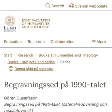
Skip to main content
Search
Svensk webbplats
Education
Research
Collaboration
More
International
Contact
The Faculties
Start
Research
Books at Humanities and Theology
Books - subjects and series
Series
Denna sida på svenska
Begravningssed på 1990-talet
Göran Gustafsson
Begravningssed på 1990-talet. Materialredovisning och
resultatöversikt