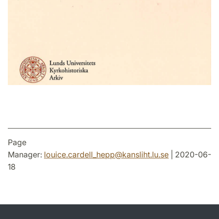
Page
Manager:
louice.cardell_hepp
@
kansliht.lu
.
se
| 2020-06-
18