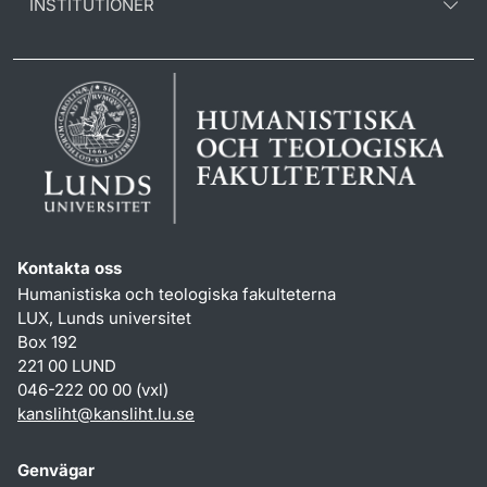
INSTITUTIONER
Kontakta oss
Humanistiska och teologiska fakulteterna
LUX, Lunds universitet
Box 192
221 00 LUND
046-222 00 00 (vxl)
kansliht
@
kansliht.lu
.
se
Genvägar