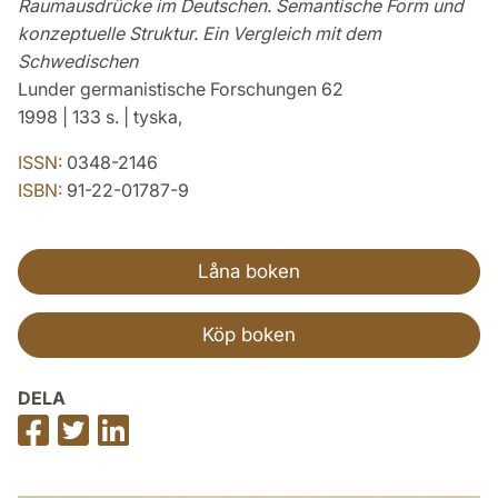
Raumausdrücke im Deutschen. Semantische Form und
konzeptuelle Struktur. Ein Vergleich mit dem
Schwedischen
Lunder germanistische Forschungen 62
1998 | 133 s. | tyska,
ISSN:
0348-2146
ISBN:
91-22-01787-9
Låna boken
Köp boken
DELA
Dela
Dela
Dela
på
på
på
Facebook
Twitter
LinkedIn