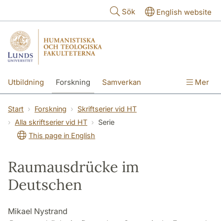
Hoppa till huvudinnehåll
Sök
English website
Utbildning
Forskning
Samverkan
Mer
Kontakt
Om fakulteterna
Start
Forskning
Skriftserier vid HT
Alla skriftserier vid HT
Serie
This page in English
Raumausdrücke im
Deutschen
Mikael Nystrand