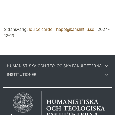
Sidansvarig:
louice.cardell_hepp
@
kansliht.lu
.
se
| 2024-
12-13
HUMANISTISKA OCH TEOLOGISKA FAKULTETERNA
INSTITUTIONER