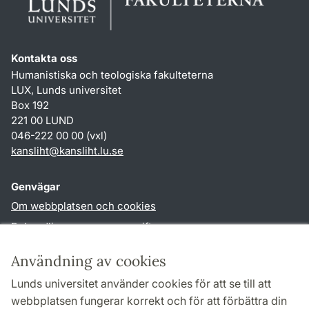
Kontakta oss
Humanistiska och teologiska fakulteterna
LUX, Lunds universitet
Box 192
221 00 LUND
046-222 00 00 (vxl)
kansliht
@
kansliht.lu
.
se
Genvägar
Om webbplatsen och cookies
Behandling av personuppgifter
Tillgänglighetsredogörelse
Användning av cookies
TYPO3-login
Lunds universitet använder cookies för att se till att
webbplatsen fungerar korrekt och för att förbättra din
Följ oss i sociala medier