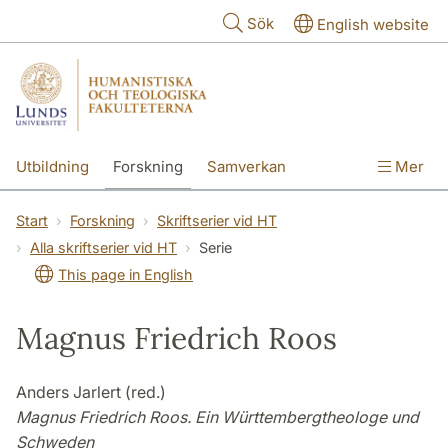
Hoppa till huvudinnehåll
Sök
English website
Utbildning
Forskning
Samverkan
Mer
Kontakt
Om fakulteterna
Start
Forskning
Skriftserier vid HT
Alla skriftserier vid HT
Serie
This page in English
Magnus Friedrich Roos
Anders Jarlert (red.)
Magnus Friedrich Roos. Ein Württembergtheologe und
Schweden