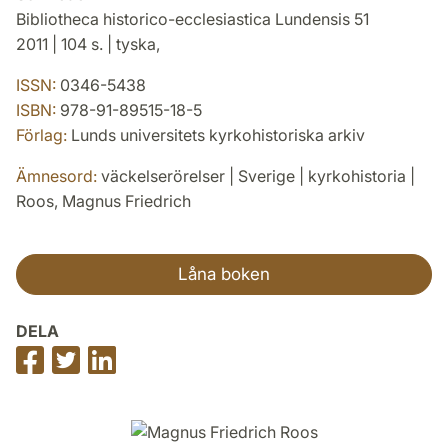
Bibliotheca historico-ecclesiastica Lundensis 51
2011 | 104 s. | tyska,
ISSN:
0346-5438
ISBN:
978-91-89515-18-5
Förlag:
Lunds universitets kyrkohistoriska arkiv
Ämnesord:
väckelserörelser | Sverige | kyrkohistoria |
Roos, Magnus Friedrich
Låna boken
DELA
Dela
Dela
Dela
på
på
på
Facebook
Twitter
LinkedIn