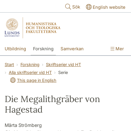
Hoppa till huvudinnehåll
Sök
English website
Utbildning
Forskning
Samverkan
Mer
Kontakt
Om fakulteterna
Start
Forskning
Skriftserier vid HT
Alla skriftserier vid HT
Serie
This page in English
Die Megalithgräber von
Hagestad
Märta Strömberg