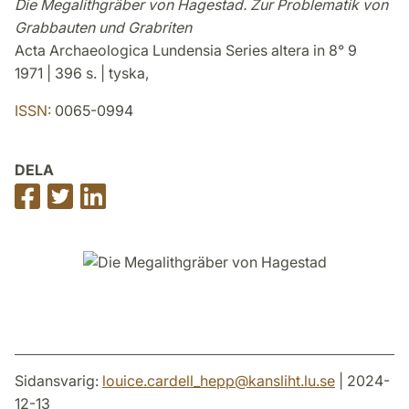
Die Megalithgräber von Hagestad. Zur Problematik von
Grabbauten und Grabriten
Acta Archaeologica Lundensia Series altera in 8° 9
1971 | 396 s. | tyska,
ISSN:
0065-0994
DELA
Dela
Dela
Dela
på
på
på
Facebook
Twitter
LinkedIn
Sidansvarig:
louice.cardell_hepp
@
kansliht.lu
.
se
| 2024-
12-13