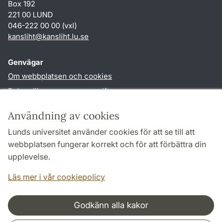
Box 192
221 00 LUND
046-222 00 00 (vxl)
kansliht
@
kansliht.lu
.
se
Genvägar
Om webbplatsen och cookies
Behandling av personuppgifter
Tillgänglighetsredogörelse
Användning av cookies
TYPO3-login
Lunds universitet använder cookies för att se till att
webbplatsen fungerar korrekt och för att förbättra din
Följ oss i sociala medier
upplevelse.
Facebook
Youtube
Läs mer i vår cookiepolicy
Godkänn alla kakor
Samarbeten och nätverk