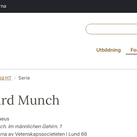
rna
Utbildning
Fo
vid HT
Serie
ard Munch
aeus
h. Im männlichen Gehirn. 1
ivna av Vetenskapssocieteten i Lund 66