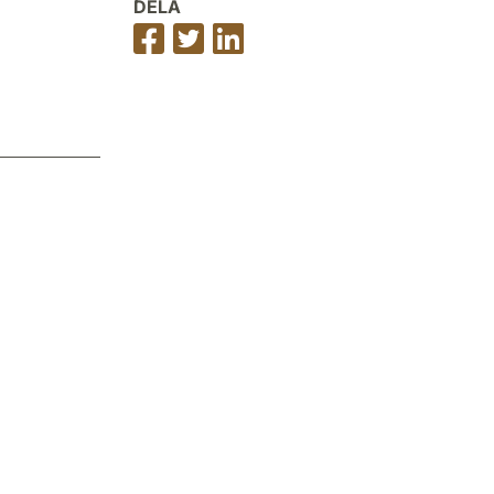
DELA
Dela
Dela
Dela
på
på
på
Facebook
Twitter
LinkedIn