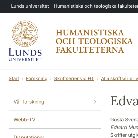
Hoppa till huvudinnehåll
Lunds universitet
Humanistiska och teologiska fakultete
Start
Forskning
Skriftserier vid HT
Alla skriftserier 
Edv
Vår forskning
Webb-TV
Gösta Sven
Edvard Munc
Skrifter utg
Disputationer