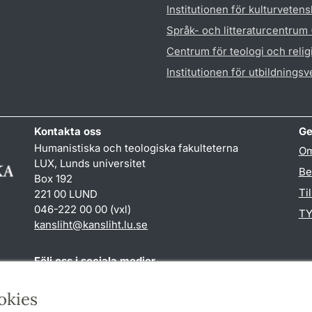
Institutionen för kulturveten
Språk- och litteraturcentrum
Centrum för teologi och reli
Institutionen för utbildnings
Kontakta oss
Ge
Humanistiska och teologiska fakulteterna
Om
LUX, Lunds universitet
Be
Box 192
Ti
221 00 LUND
046-222 00 00 (vxl)
TY
kansliht
@
kansliht.lu
.
se
Följ oss i sociala medier
Facebook
Youtube
okies