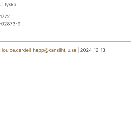
 | tyska,
1772
-02873-9
:
louice.cardell_hepp
@
kansliht.lu
.
se
| 2024-12-13