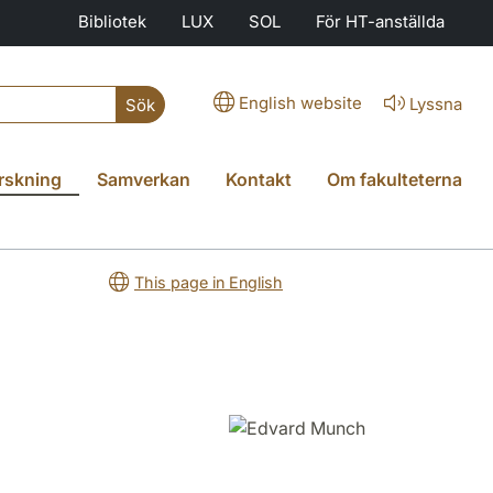
Bibliotek
LUX
SOL
För HT-anställda
English website
Lyssna
Sök
rskning
Samverkan
Kontakt
Om fakulteterna
This page in English