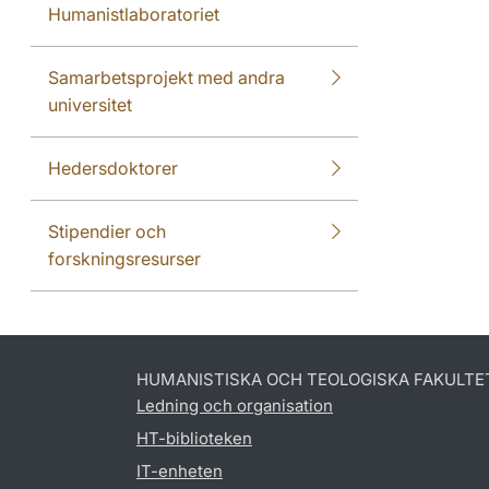
Humanistlaboratoriet
Samarbetsprojekt med andra
universitet
Hedersdoktorer
Stipendier och
forskningsresurser
HUMANISTISKA OCH TEOLOGISKA FAKULTE
Ledning och organisation
HT-biblioteken
IT-enheten