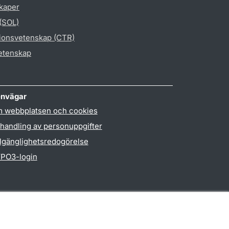
skaper
 (SOL)
gionsvetenskap (CTR)
vetenskap
nvägar
 webbplatsen och cookies
handling av personuppgifter
llgänglighetsredogörelse
PO3-login