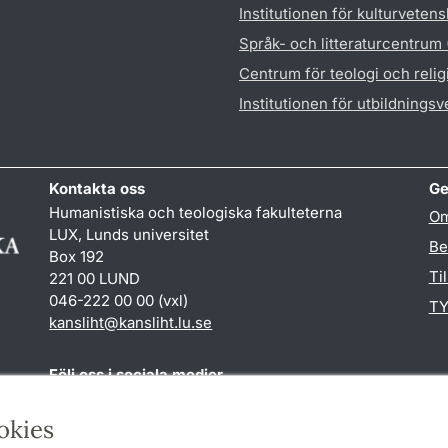
Institutionen för kulturveten
Språk- och litteraturcentrum
Centrum för teologi och reli
Institutionen för utbildnings
Kontakta oss
Ge
Humanistiska och teologiska fakulteterna
Om
LUX, Lunds universitet
Be
Box 192
Ti
221 00 LUND
046-222 00 00 (vxl)
TY
kansliht
@
kansliht.lu
.
se
Följ oss i sociala medier
Facebook
Youtube
okies