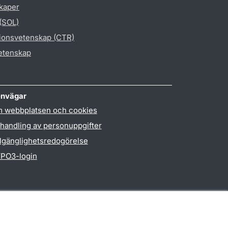
skaper
 (SOL)
gionsvetenskap (CTR)
vetenskap
nvägar
 webbplatsen och cookies
handling av personuppgifter
llgänglighetsredogörelse
PO3-login