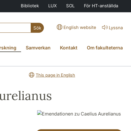
Bibliotek
LUX
SOL
För HT-anställda
English website
Lyssna
Sök
rskning
Samverkan
Kontakt
Om fakulteterna
This page in English
urelianus