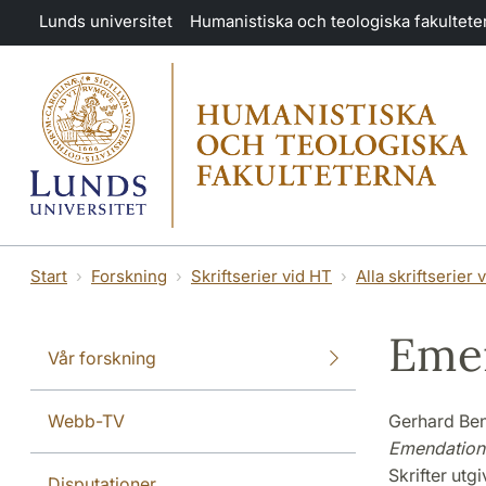
Hoppa till huvudinnehåll
Lunds universitet
Humanistiska och teologiska fakultete
Start
Forskning
Skriftserier vid HT
Alla skriftserier 
Emen
Vår forskning
Webb-TV
Gerhard Be
Emendatione
Skrifter utg
Disputationer