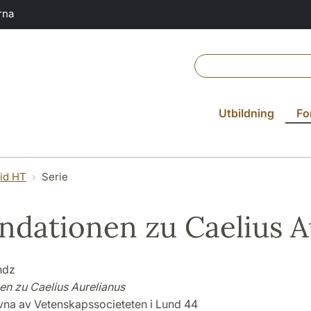
rna
Utbildning
Fo
vid HT
Serie
dationen zu Caelius A
ndz
n zu Caelius Aurelianus
ivna av Vetenskapssocieteten i Lund 44