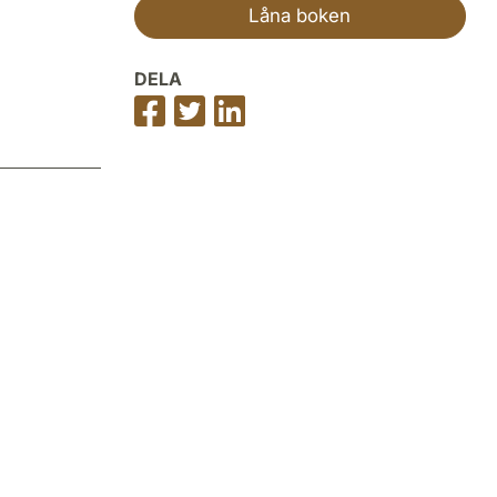
Låna boken
DELA
Dela
Dela
Dela
på
på
på
Facebook
Twitter
LinkedIn