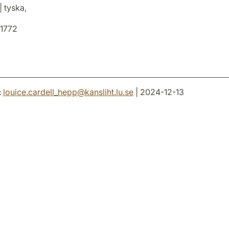
| tyska,
1772
:
louice.cardell_hepp
@
kansliht.lu
.
se
| 2024-12-13