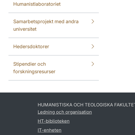
Humanistlaboratoriet
Samarbetsprojekt med andra
universitet
Hedersdoktorer
Stipendier och
forskningsresurser
HUMANISTISKA OCH TEOLOGISKA FAKULTE
Ledning och organisation
HT-biblioteken
IT-enheten