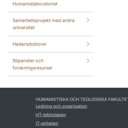
Humanistlaboratoriet
Samarbetsprojekt med andra
universitet
Hedersdoktorer
Stipendier och
forskningsresurser
HUMANISTISKA OCH TEOLOGISKA FAKULTE
Ledning och organisation
HT-biblioteken
IT-enheten