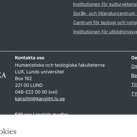
Institutionen för kulturveten
Språk- och litteraturcentrum
Centrum för teologi och reli
Institutionen för utbildnings
Kontakta oss
Ge
Humanistiska och teologiska fakulteterna
Om
LUX, Lunds universitet
Be
Box 192
Ti
221 00 LUND
046-222 00 00 (vxl)
TY
kansliht
@
kansliht.lu
.
se
Följ oss i sociala medier
Facebook
Youtube
okies