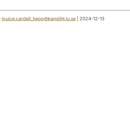
:
louice.cardell_hepp
@
kansliht.lu
.
se
| 2024-12-13