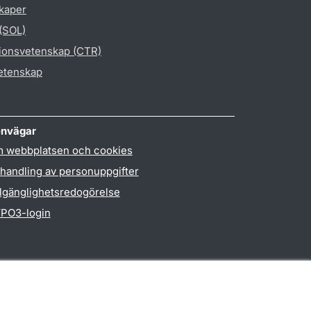
skaper
 (SOL)
gionsvetenskap (CTR)
vetenskap
nvägar
 webbplatsen och cookies
handling av personuppgifter
llgänglighetsredogörelse
PO3-login