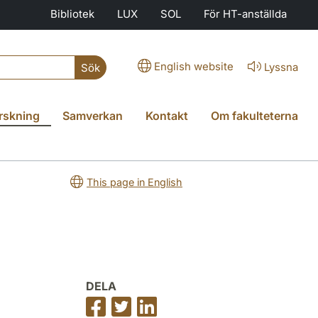
Bibliotek
LUX
SOL
För HT-anställda
English website
Lyssna
Sök
rskning
Samverkan
Kontakt
Om fakulteterna
This page in English
DELA
Dela
Dela
Dela