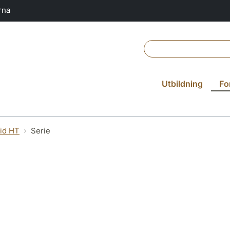
rna
Utbildning
Fo
vid HT
Serie