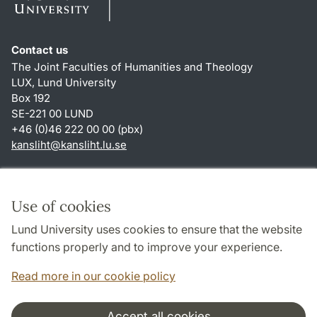
Contact us
The Joint Faculties of Humanities and Theology
LUX, Lund University
Box 192
SE-221 00 LUND
+46 (0)46 222 00 00 (pbx)
kansliht
@
kansliht.lu
.
se
Shortcuts
About this website and cookies
Use of cookies
Privacy policy
Lund University uses cookies to ensure that the website
Accessibility
functions properly and to improve your experience.
TYPO3-login
Read more in our cookie policy
Accept all cookies