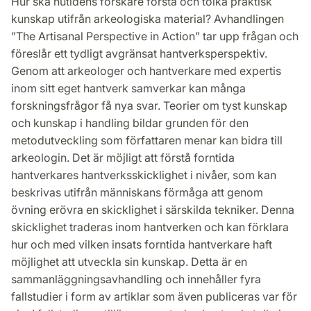
Hur ska nutidens forskare förstå och tolka praktisk
Facebook
Twitter
LinkedIn
kunskap utifrån arkeologiska material? Avhandlingen
”The Artisanal Perspective in Action” tar upp frågan och
föreslår ett tydligt avgränsat hantverksperspektiv.
Genom att arkeologer och hantverkare med expertis
inom sitt eget hantverk samverkar kan många
forskningsfrågor få nya svar. Teorier om tyst kunskap
och kunskap i handling bildar grunden för den
metodutveckling som författaren menar kan bidra till
arkeologin. Det är möjligt att förstå forntida
hantverkares hantverksskicklighet i nivåer, som kan
beskrivas utifrån människans förmåga att genom
övning erövra en skicklighet i särskilda tekniker. Denna
skicklighet traderas inom hantverken och kan förklara
hur och med vilken insats forntida hantverkare haft
möjlighet att utveckla sin kunskap. Detta är en
sammanläggningsavhandling och innehåller fyra
fallstudier i form av artiklar som även publiceras var för