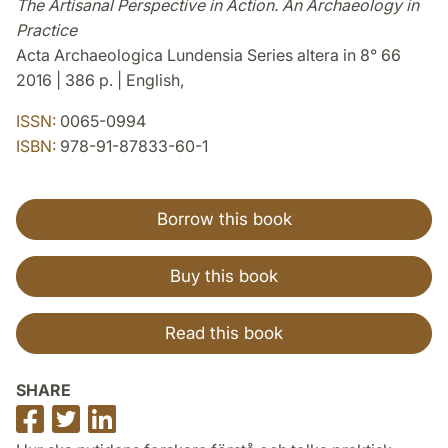
The Artisanal Perspective in Action. An Archaeology in
Practice
Acta Archaeologica Lundensia Series altera in 8° 66
2016 | 386 p. | English,
ISSN:
0065-0994
ISBN:
978-91-87833-60-1
Borrow this book
Buy this book
Read this book
SHARE
Share
Share
Share
on
on
on