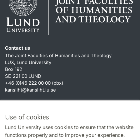
Contact us
The Joint Faculties of Humanities and Theology
LUX, Lund University
Box 192
SE-221 00 LUND
+46 (0)46 222 00 00 (pbx)
kansliht
@
kansliht.lu
.
se
Shortcuts
About this website and cookies
Use of cookies
Privacy policy
Lund University uses cookies to ensure that the website
Accessibility
functions properly and to improve your experience.