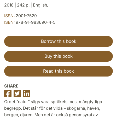
2018 | 242 p. | English,
ISSN:
2001-7529
ISBN:
978-91-983690-4-5
Borrow this book
Buy this book
Read this book
SHARE
Share
Share
Share
on
on
on
Ordet “natur” sägs vara språkets mest mångtydiga
Facebook
Twitter
LinkedIn
begrepp. Det står för det vilda – skogarna, haven,
bergen, djuren. Men det är också genomsyrat av