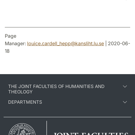
Page
Manager:
louice.cardell_hepp
@
kansliht.lu
.
se
| 2020-06-
18
THE JOINT FACULTIES OF HUMANITIES AND
THEOLOGY
DEPARTMENTS