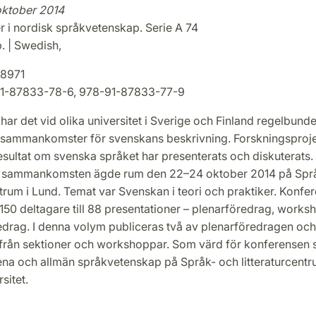
ktober 2014
r i nordisk språkvetenskap. Serie A 74
. | Swedish,
8971
1-87833-78-6, 978-91-87833-77-9
ar det vid olika universitet i Sverige och Finland regelbunde
 sammankomster för svenskans beskrivning. Forskningsproj
esultat om svenska språket har presenterats och diskuterats.
de sammankomsten ägde rum den 22–24 oktober 2014 på Spr
ntrum i Lund. Temat var Svenskan i teori och praktiker. Konfe
150 deltagare till 88 presentationer – plenarföredrag, work
edrag. I denna volym publiceras två av plenarföredragen och
från sektioner och workshoppar. Som värd för konferensen 
a och allmän språkvetenskap på Språk- och litteraturcentr
sitet.