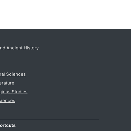
nd Ancient History
ral Sciences
erature
gious Studies
ciences
ortcuts