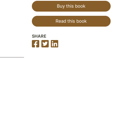
Buy this book
Read this book
SHARE
Share
Share
Share
on
on
on
Facebook
Twitter
LinkedIn