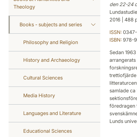
den 22-24 o
Theology
Lundastudie
2016 | 488 p
Books - subjects and series
ISSN:
0347-
ISBN:
978-9
Philosophy and Religion
Sedan 1963 h
History and Archaeology
arrangerats
forskningsr
trettiofjär
Cultural Sciences
litteraturce
samlade ca 
Media History
sektionsför
föredragen 
Languages and Literature
svenskämnen
Lunds univer
Educational Sciences