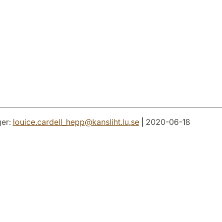
er:
louice.cardell_hepp
@
kansliht.lu
.
se
| 2020-06-18