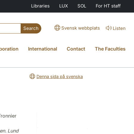
Libraries
LUX
SOL
For HT staff
Svensk webbplats
Listen
Search
boration
International
Contact
The Faculties
Denna sida på svenska
Tronnier
en. Lund