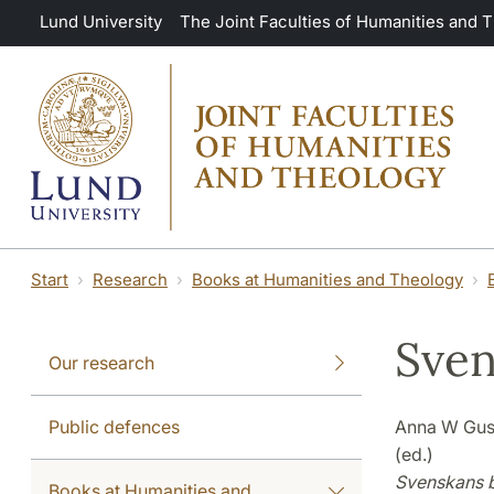
Skip to main content
Lund University
The Joint Faculties of Humanities and 
Start
Research
Books at Humanities and Theology
Sven
Our research
Public defences
Anna W Gust
(ed.)
Svenskans b
Books at Humanities and