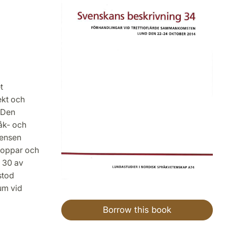
t
ekt och
 Den
åk- och
rensen
shoppar och
 30 av
stod
um vid
Borrow this book