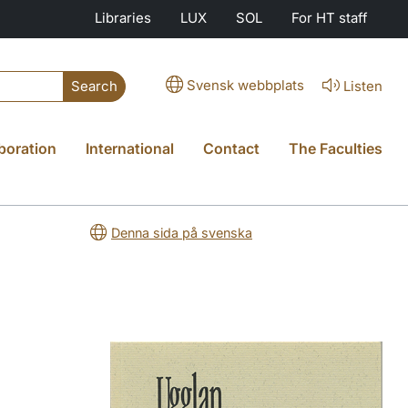
Libraries
LUX
SOL
For HT staff
Svensk webbplats
Listen
Search
boration
International
Contact
The Faculties
Denna sida på svenska