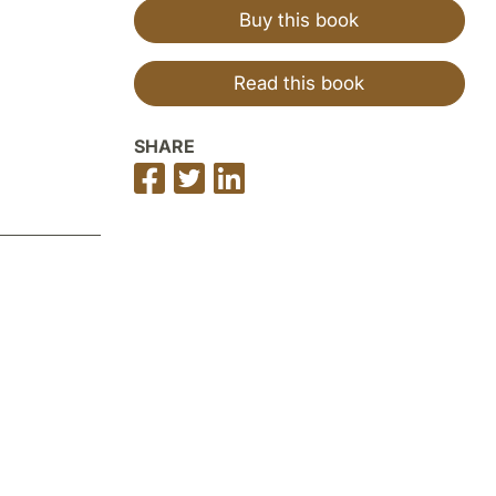
Buy this book
Read this book
SHARE
Share
Share
Share
on
on
on
Facebook
Twitter
LinkedIn