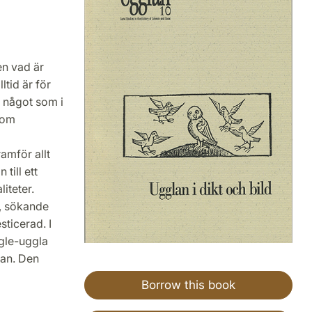
en vad är
tid är för
, något som i
som
amför allt
till ett
iteter.
g, sökande
ticerad. I
ggle-uggla
lan. Den
Borrow this book