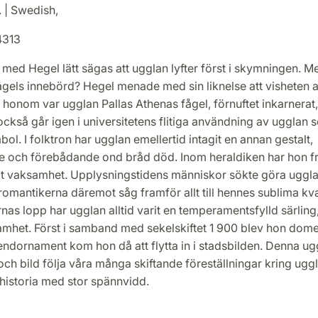
. | Swedish,
4313
g med Hegel lätt sägas att ugglan lyfter först i skymningen. M
gels innebörd? Hegel menade med sin liknelse att visheten all
r honom var ugglan Pallas Athenas fågel, förnuftet inkarnerat
ckså går igen i universitetens flitiga användning av ugglan 
l. I folktron har ugglan emellertid intagit en annan gestalt,
och förebådande ond bråd död. Inom heraldiken har hon fr
t vaksamhet. Upplysningstidens människor sökte göra ugglan 
, romantikerna däremot såg framför allt till hennes sublima kval
as lopp har ugglan alltid varit en temperamentsfylld särlin
amhet. Först i samband med sekelskiftet 1 900 blev hon domes
endornament kom hon då att flytta in i stadsbilden. Denna u
 och bild följa våra många skiftande föreställningar kring ugg
historia med stor spännvidd.