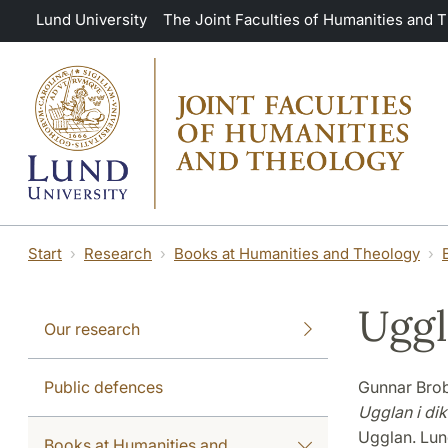
Skip to main content
Lund University
The Joint Faculties of Humanities and 
Start
Research
Books at Humanities and Theology
Uggl
Our research
Public defences
Gunnar Brob
Ugglan i dik
Ugglan. Lund
Books at Humanities and