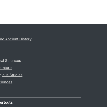
nd Ancient History
ral Sciences
erature
gious Studies
ciences
ortcuts