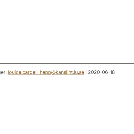
er:
louice.cardell_hepp
@
kansliht.lu
.
se
| 2020-06-18