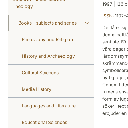
1997 | 126 p
Theology
ISSN:
1102-
Books - subjects and series
Det låter si
denna nattfå
Philosophy and Religion
sent ute. Fö
våra dagar o
History and Archaeology
lärdomssymbo
skrämmande 
symbolisera
Cultural Sciences
nyttigt djur
Genom tidern
Media History
ruinens ens
form av jug
Languages and Literature
söker i text
erbjuder en 
Educational Sciences