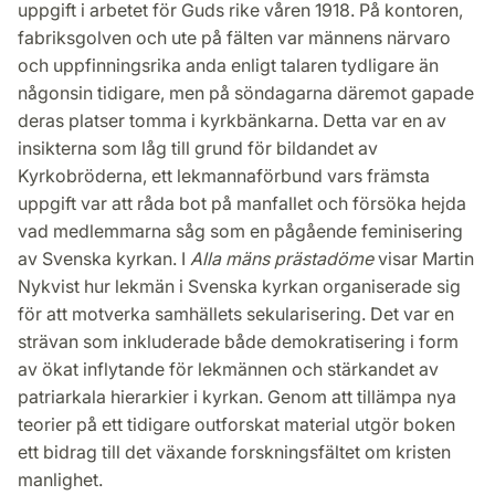
uppgift i arbetet för Guds rike våren 1918. På kontoren,
fabriksgolven och ute på fälten var männens närvaro
och uppfinningsrika anda enligt talaren tydligare än
någonsin tidigare, men på söndagarna däremot gapade
deras platser tomma i kyrkbänkarna. Detta var en av
insikterna som låg till grund för bildandet av
Kyrkobröderna, ett lekmannaförbund vars främsta
uppgift var att råda bot på manfallet och försöka hejda
vad medlemmarna såg som en pågående feminisering
av Svenska kyrkan. I
Alla mäns prästadöme
visar Martin
Nykvist hur lekmän i Svenska kyrkan organiserade sig
för att motverka samhällets sekularisering. Det var en
strävan som inkluderade både demokratisering i form
av ökat inflytande för lekmännen och stärkandet av
patriarkala hierarkier i kyrkan. Genom att tillämpa nya
teorier på ett tidigare outforskat material utgör boken
ett bidrag till det växande forskningsfältet om kristen
manlighet.