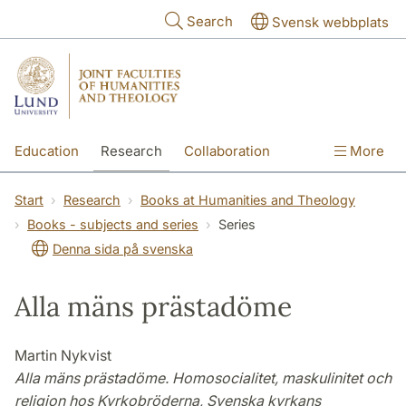
Skip to main content
Search
Svensk webbplats
Education
Research
Collaboration
More
International
Contact
The Faculties
Start
Research
Books at Humanities and Theology
Books - subjects and series
Series
Denna sida på svenska
Alla mäns prästadöme
Martin Nykvist
Alla mäns prästadöme. Homosocialitet, maskulinitet och
religion hos Kyrkobröderna, Svenska kyrkans