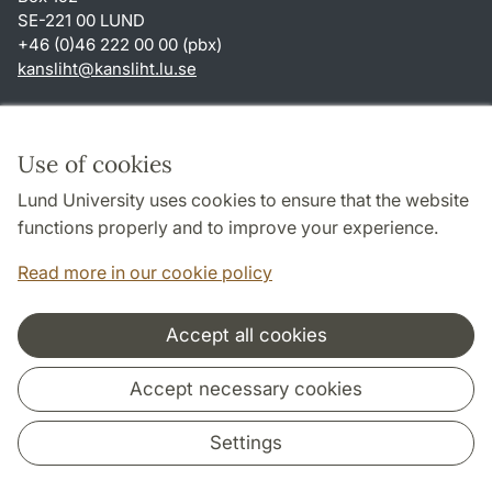
SE-221 00 LUND
+46 (0)46 222 00 00 (pbx)
kansliht
@
kansliht.lu
.
se
Shortcuts
About this website and cookies
Use of cookies
Privacy policy
Lund University uses cookies to ensure that the website
Accessibility
functions properly and to improve your experience.
TYPO3-login
Read more in our cookie policy
Accept all cookies
Cooperation and network
Accept necessary cookies
Settings