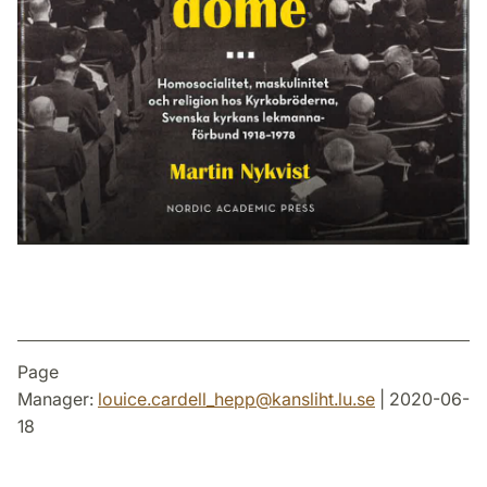
Page
Manager:
louice.cardell_hepp
@
kansliht.lu
.
se
| 2020-06-
18