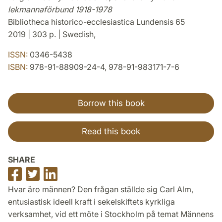
lekmannaförbund 1918-1978
Bibliotheca historico-ecclesiastica Lundensis 65
2019 | 303 p. | Swedish,
ISSN:
0346-5438
ISBN:
978-91-88909-24-4, 978-91-983171-7-6
Borrow this book
Read this book
SHARE
Share
Share
Share
on
on
on
Hvar äro männen? Den frågan ställde sig Carl Alm,
Facebook
Twitter
LinkedIn
entusiastisk ideell kraft i sekelskiftets kyrkliga
verksamhet, vid ett möte i Stockholm på temat Männens