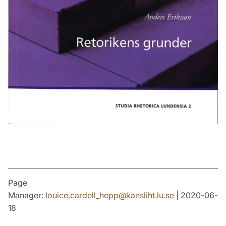
Page
Manager:
louice.cardell_hepp
@
kansliht.lu
.
se
| 2020-06-
18