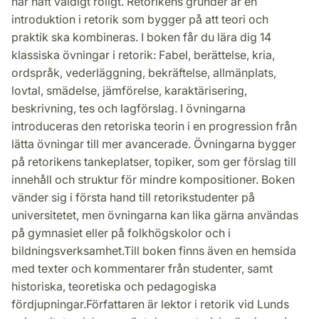
har haft väldigt roligt. Retorikens grunder är en
introduktion i retorik som bygger på att teori och
praktik ska kombineras. I boken får du lära dig 14
klassiska övningar i retorik: Fabel, berättelse, kria,
ordspråk, vederläggning, bekräftelse, allmänplats,
lovtal, smädelse, jämförelse, karaktärisering,
beskrivning, tes och lagförslag. I övningarna
introduceras den retoriska teorin i en progression från
lätta övningar till mer avancerade. Övningarna bygger
på retorikens tankeplatser, topiker, som ger förslag till
innehåll och struktur för mindre kompositioner. Boken
vänder sig i första hand till retorikstudenter på
universitetet, men övningarna kan lika gärna användas
på gymnasiet eller på folkhögskolor och i
bildningsverksamhet.Till boken finns även en hemsida
med texter och kommentarer från studenter, samt
historiska, teoretiska och pedagogiska
fördjupningar.Författaren är lektor i retorik vid Lunds