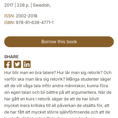
2017 | 228 p. | Swedish,
ISSN:
2002-2018
ISBN:
978-91-639-4771-1
Borrow this book
SHARE
Share
Share
Share
on
on
on
Hur blir man en bra talare? Hur lär man sig retorik? Och
Facebook
Twitter
LinkedIn
varför ska man lära sig retorik? Många studenter säger
att de vill våga tala inför andra människor, kunna föra
sin egen talan och bli bättre på att argumentera. När de
har gått en kurs i retorik säger de att de har blivit
mycket mera kritiska till all påverkan de utsätts för, att
de har fått ett mycket större självförtroende och att de