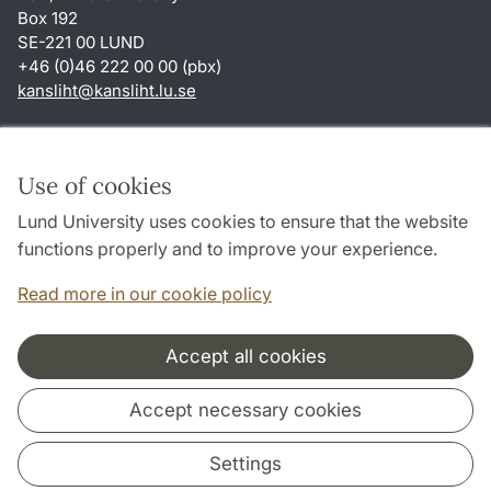
Box 192
SE-221 00 LUND
+46 (0)46 222 00 00 (pbx)
kansliht
@
kansliht.lu
.
se
Shortcuts
About this website and cookies
Use of cookies
Privacy policy
Lund University uses cookies to ensure that the website
Accessibility
functions properly and to improve your experience.
TYPO3-login
Read more in our cookie policy
Accept all cookies
Cooperation and network
Accept necessary cookies
Settings