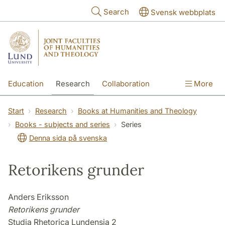
Skip to main content
Search
Svensk webbplats
Education
Research
Collaboration
More
International
Contact
The Faculties
Start
Research
Books at Humanities and Theology
Books - subjects and series
Series
Denna sida på svenska
Retorikens grunder
Anders Eriksson
Retorikens grunder
Studia Rhetorica Lundensia 2