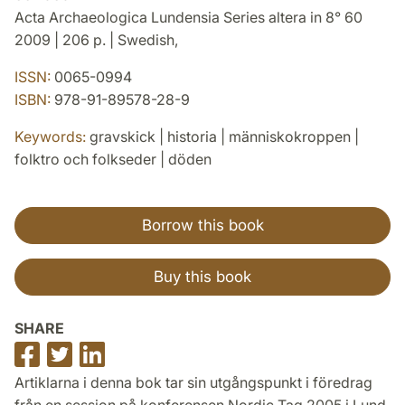
Acta Archaeologica Lundensia Series altera in 8° 60
2009 | 206 p. | Swedish,
ISSN:
0065-0994
ISBN:
978-91-89578-28-9
Keywords:
gravskick | historia | människokroppen |
folktro och folkseder | döden
Borrow this book
Buy this book
SHARE
Share
Share
Share
on
on
on
Artiklarna i denna bok tar sin utgångspunkt i föredrag
Facebook
Twitter
LinkedIn
från en session på konferensen Nordic Tag 2005 i Lund.