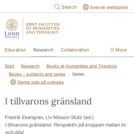
Skip to main content
Search
Svensk webbplats
Education
Research
Collaboration
More
International
Contact
The Faculties
Start
Research
Books at Humanities and Theology
Books - subjects and series
Series
Denna sida på svenska
I tillvarons gränsland
Fredrik Ekengren, Liv Nilsson Stutz (ed.)
I tillvarons gränsland. Perspektiv på kroppen mellan liv
och död