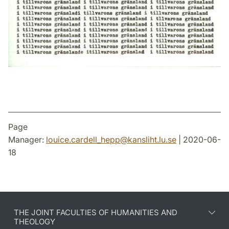
Page
Manager:
louice.cardell_hepp
@
kansliht.lu
.
se
| 2020-06-
18
THE JOINT FACULTIES OF HUMANITIES AND
THEOLOGY