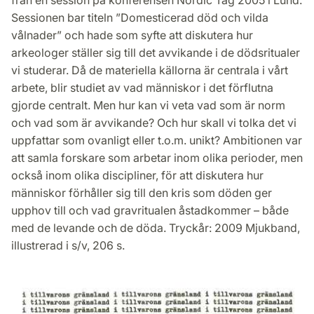
Sessionen bar titeln ”Domesticerad död och vilda
vålnader” och hade som syfte att diskutera hur
arkeologer ställer sig till det avvikande i de dödsritualer
vi studerar. Då de materiella källorna är centrala i vårt
arbete, blir studiet av vad människor i det förflutna
gjorde centralt. Men hur kan vi veta vad som är norm
och vad som är avvikande? Och hur skall vi tolka det vi
uppfattar som ovanligt eller t.o.m. unikt? Ambitionen var
att samla forskare som arbetar inom olika perioder, men
också inom olika discipliner, för att diskutera hur
människor förhåller sig till den kris som döden ger
upphov till och vad gravritualen åstadkommer – både
med de levande och de döda. Tryckår: 2009 Mjukband,
illustrerad i s/v, 206 s.