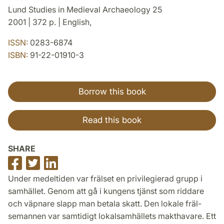
Lund Studies in Medieval Archaeology 25
2001 | 372 p. | English,
ISSN:
0283-6874
ISBN:
91-22-01910-3
Borrow this book
Read this book
SHARE
Share
Share
Share
on
on
on
Under medeltiden var frälset en privilegierad grupp i
Facebook
Twitter
LinkedIn
samhället. Genom att gå i kungens tjänst som riddare
och väpnare slapp man betala skatt. Den lokale fräl-
semannen var samtidigt lokalsamhällets makthavare. Ett