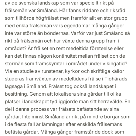
av de svenska landskap som var speciellt rikt på
frälsemän var Småland. Här fanns riddare och riksråd
som tillhörde högfrälset men framför allt en stor grupp
med enkla frälsemän vars egendomar många gånger
inte var större än böndernas. Varför var just Småland så
rikt på frälsemän och hur växte denna grupp fram i
området? Är frälset en rent medeltida företeelse eller
kan det finnas någon kontinuitet mellan frälset och de
stormän som framskymtar i området under vikingatid?
Via en studie av runstenar, kyrkor och skriftliga källor
studeras framväxten av medeltidens frälse i Tiohärads
lagsaga i Småland. Frälset tog också landskapet i
besittning. Genom att lokalisera sina gårdar till olika
platser i landskapet tydliggjorde man sitt herravälde. En
del i denna process var frälsets befästande av sina
gårdar. Inte minst Småland är rikt på mindre borgar som
i de flesta fall är lämningar efter enskilda frälsemäns
befästa gårdar. Många gånger framstår de dock som