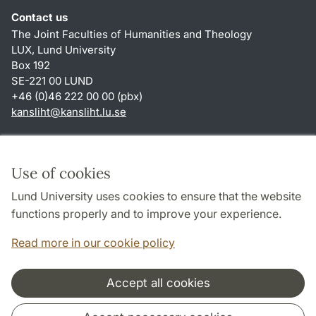
Contact us
The Joint Faculties of Humanities and Theology
LUX, Lund University
Box 192
SE-221 00 LUND
+46 (0)46 222 00 00 (pbx)
kansliht
@
kansliht.lu
.
se
Shortcuts
About this website and cookies
Use of cookies
Privacy policy
Lund University uses cookies to ensure that the website
Accessibility
functions properly and to improve your experience.
TYPO3-login
Read more in our cookie policy
Accept all cookies
Cooperation and network