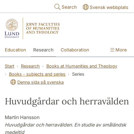
Skip to main content
Search
Svensk webbplats
Education
Research
Collaboration
More
International
Contact
The Faculties
Start
Research
Books at Humanities and Theology
Books - subjects and series
Series
Denna sida på svenska
Huvudgårdar och herravälden
Martin Hansson
Huvudgårdar och herravälden. En studie av småländsk
medeltid