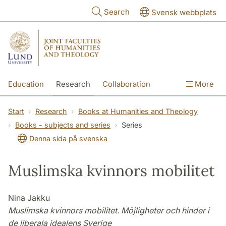
Skip to main content
Search
Svensk webbplats
Education
Research
Collaboration
More
International
Contact
The Faculties
Start
Research
Books at Humanities and Theology
Books - subjects and series
Series
Denna sida på svenska
Muslimska kvinnors mobilitet
Nina Jakku
Muslimska kvinnors mobilitet. Möjligheter och hinder i
de liberala idealens Sverige