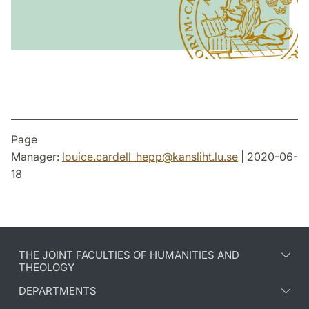
Page
Manager:
louice.cardell_hepp
@
kansliht.lu
.
se
| 2020-06-
18
THE JOINT FACULTIES OF HUMANITIES AND
THEOLOGY
DEPARTMENTS