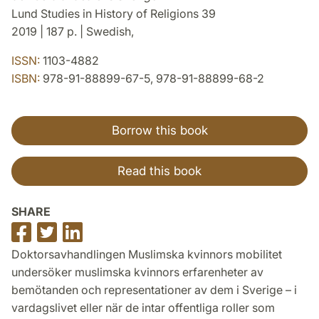
Lund Studies in History of Religions 39
2019 | 187 p. | Swedish,
ISSN:
1103-4882
ISBN:
978-91-88899-67-5, 978-91-88899-68-2
Borrow this book
Read this book
SHARE
Share
Share
Share
on
on
on
Doktorsavhandlingen Muslimska kvinnors mobilitet
Facebook
Twitter
LinkedIn
undersöker muslimska kvinnors erfarenheter av
bemötanden och representationer av dem i Sverige – i
vardagslivet eller när de intar offentliga roller som