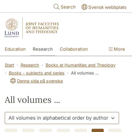
Skip to main content
Search
Svensk webbplats
Education
Research
Collaboration
More
International
Contact
The Faculties
Start
Research
Books at Humanities and Theology
Books - subjects and series
All volumes ...
Denna sida på svenska
All volumes ...