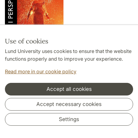
Use of cookies
Lund University uses cookies to ensure that the website
functions properly and to improve your experience.
Publik i perspektiv
Read more in our cookie policy
| Malena Forsare, Anja Mølle Lindelof (ed.) |
Publik i
Accept all cookies
perspektiv. Teaterarbete i Öresundsregionen
| |
Makadam | 2013 |
Accept necessary cookies
Två teaterpjäser uppförda av fyra teatrar på tre scener
och i ett tält, i tre länder, på flera nordiska språk – att
Settings
kalla projektet Teaterdialog Öresund för en avancerad
övning i dialog, samarbete och samordning är ingen