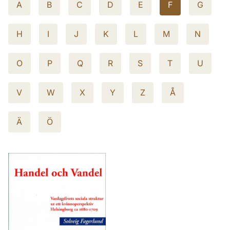
A
B
C
D
E
F
G
H
I
J
K
L
M
N
O
P
Q
R
S
T
U
V
W
X
Y
Z
Å
Ä
Ö