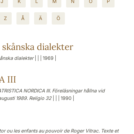
J
K
L
M
N
O
P
Z
Å
Ä
Ö
 skånska dialekter
kånska dialekter
| | | 1969 |
 III
TRISTICA NORDICA III. Föreläsningar hållna vid
augusti 1989. Religio 32
| | | 1990 |
or ou les enfants au pouvoir de Roger Vitrac. Texte et