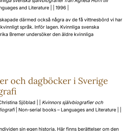
nnliga svenska självbiografier från Agneta Horn till
guages and Literature | | 1996 |
 skapade därmed också några av de få vittnesbörd vi har
 kvinnligt språk. Inför lagen. Kvinnliga svenska
edrika Bremer undersöker den äldre kvinnliga
ier och dagböcker i Sverige
grafi
hristina Sjöblad | |
Kvinnors självbiografier och
iografi
| Non-serial books – Languages and Literature | |
ndividen sin egen historia. Här finns berättelser om den