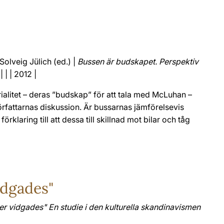
Solveig Jülich (ed.) |
Bussen är budskapet. Perspektiv
| | | 2012 |
alitet – deras ”budskap” för att tala med McLuhan –
örfattarnas diskussion. Är bussarnas jämförelsevis
klaring till att dessa till skillnad mot bilar och tåg
idgades"
er vidgades" En studie i den kulturella skandinavismen