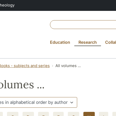
Theology
Education
Research
Colla
Books - subjects and series
All volumes ...
olumes ...