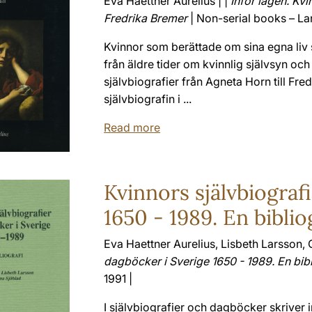
Eva Haettner Aurelius | |
Inför lagen. Kvi
Fredrika Bremer
| Non-serial books – Lan
Kvinnor som berättade om sina egna liv
från äldre tider om kvinnlig självsyn och
självbiografier från Agneta Horn till Fr
självbiografin i ...
Read more
Kvinnors självbiograf
1650 - 1989. En biblio
Eva Haettner Aurelius, Lisbeth Larsson, C
dagböcker i Sverige 1650 - 1989. En bibl
1991 |
I självbiografier och dagböcker skriver i