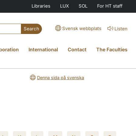
Libraries
LUX
SOL
For HT staff
Svensk webbplats
Listen
Search
boration
International
Contact
The Faculties
Denna sida på svenska