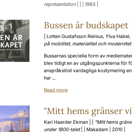
représentation
| | | 1983 |
Bussen är budskapet
| Lotten Gustafsson Reinius, Ylva Habel, 
på mobilitet, materialitet och modernitet
Bussarnas speciella form av mediemateri
blev tidigt en av utgångspunkterna för f
anspråkslöst vardagliga kostymering en för
har ...
Read more
"Mitt hems gränser v
Kari Haarder Ekman | |
"Mitt hems gräns
under 1800-talet
| | Makadam | 2010 |