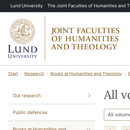
Skip to main content
Lund University
The Joint Faculties of Humanities and 
Start
Research
Books at Humanities and Theology
All v
Our research
Public defences
Books at Humanities and