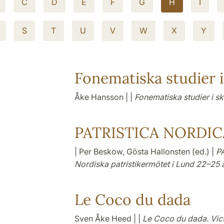
C
D
E
F
G
H
I
S
T
U
V
W
X
Y
Fonematiska studier i
Åke Hansson | |
Fonematiska studier i s
PATRISTICA NORDICA
| Per Beskow, Gösta Hallonsten (ed.) |
PA
Nordiska patristikermötet i Lund 22–25 
Le Coco du dada
Sven Åke Heed | |
Le Coco du dada. Vict