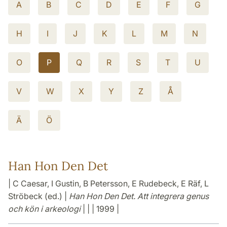
A
B
C
D
E
F
G
H
I
J
K
L
M
N
O
P
Q
R
S
T
U
V
W
X
Y
Z
Å
Ä
Ö
Han Hon Den Det
| C Caesar, I Gustin, B Petersson, E Rudebeck, E Räf, L
Ströbeck (ed.) |
Han Hon Den Det. Att integrera genus
och kön i arkeologi
| | | 1999 |