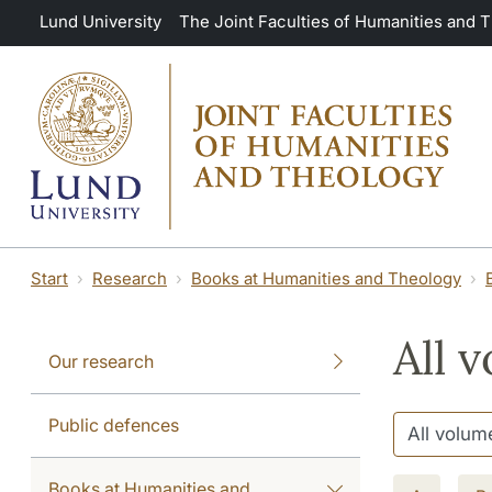
Skip to main content
Lund University
The Joint Faculties of Humanities and 
Start
Research
Books at Humanities and Theology
All v
Our research
Public defences
Books at Humanities and