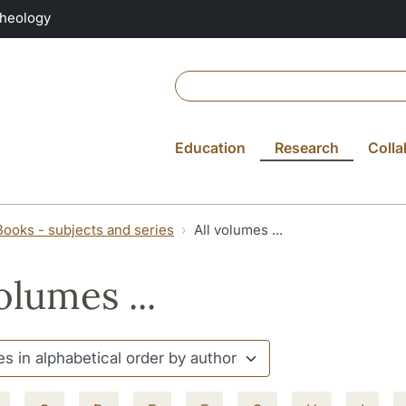
Theology
Education
Research
Colla
Books - subjects and series
All volumes ...
olumes ...