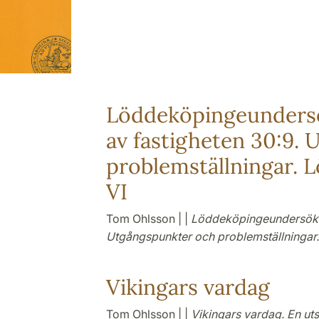
Löddeköpingeundersö
av fastigheten 30:9.
problemställningar.
VI
Tom Ohlsson | |
Löddeköpingeundersökni
Utgångspunkter och problemställninga
Vikingars vardag
Tom Ohlsson | |
Vikingars vardag. En ut