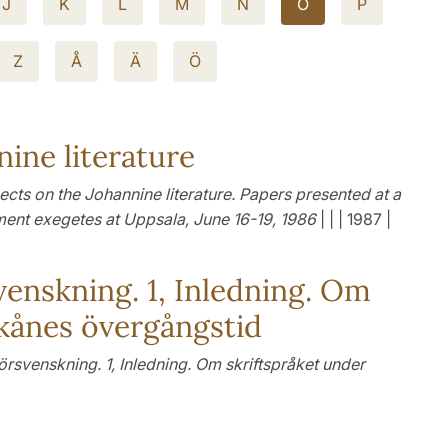
J
K
L
M
N
O
P
Z
Å
Ä
Ö
ine literature
cts on the Johannine literature. Papers presented at a
ent exegetes at Uppsala, June 16-19, 1986
| | | 1987 |
venskning. 1, Inledning. Om
Skånes övergångstid
örsvenskning. 1, Inledning. Om skriftspråket under