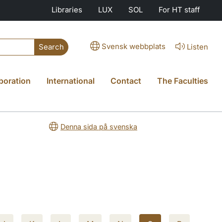
Libraries
LUX
SOL
For HT staff
Svensk webbplats
Listen
Search
boration
International
Contact
The Faculties
Denna sida på svenska