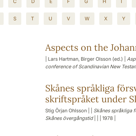
C
D
E
F
G
H
I
S
T
U
V
W
X
Y
Aspects on the Johann
| Lars Hartman, Birger Olsson (ed.) |
Aspe
conference of Scandinavian New Testam
Skånes språkliga förs
skriftspråket under 
Stig Örjan Ohlsson | |
Skånes språkliga f
Skånes övergångstid
| | | 1978 |