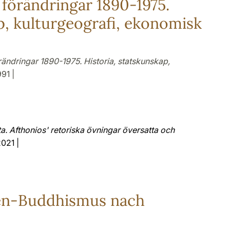
 förändringar 1890-1975.
p, kulturgeografi, ekonomisk
rändringar 1890-1975. Historia, statskunskap,
991 |
 Afthonios' retoriska övningar översatta och
2021 |
en-Buddhismus nach