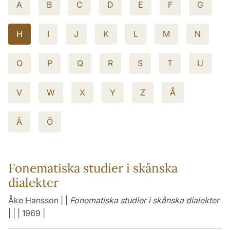
A
B
C
D
E
F
G
H
I
J
K
L
M
N
O
P
Q
R
S
T
U
V
W
X
Y
Z
Å
Ä
Ö
Fonematiska studier i skånska
dialekter
Åke Hansson | |
Fonematiska studier i skånska dialekter
| | | 1969 |