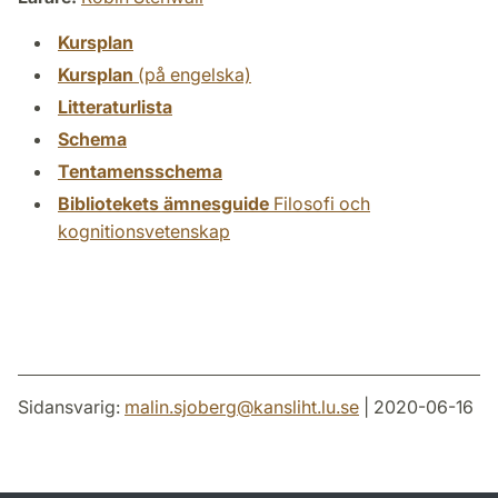
Kursplan
Kursplan
(på engelska)
Litteraturlista
Schema
Tentamensschema
Bibliotekets ämnesguide
Filosofi och
kognitionsvetenskap
Sidansvarig:
malin.sjoberg
@
kansliht.lu
.
se
| 2020-06-16