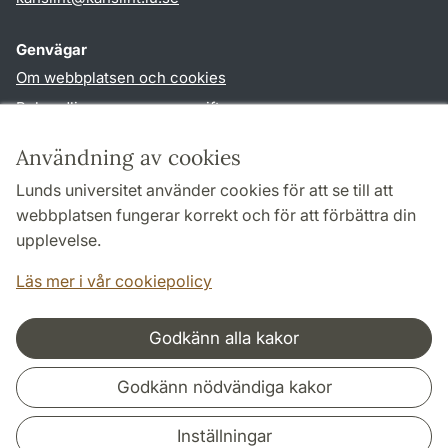
Genvägar
Om webbplatsen och cookies
Behandling av personuppgifter
Tillgänglighetsredogörelse
Användning av cookies
TYPO3-login
Lunds universitet använder cookies för att se till att
webbplatsen fungerar korrekt och för att förbättra din
Följ oss i sociala medier
upplevelse.
Facebook
Youtube
Läs mer i vår cookiepolicy
Godkänn alla kakor
Samarbeten och nätverk
Godkänn nödvändiga kakor
Inställningar