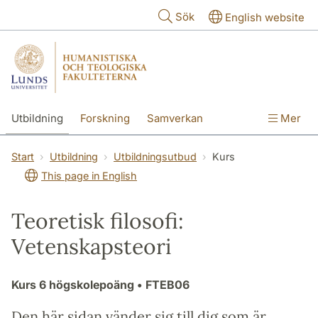
Hoppa till huvudinnehåll
Sök
English website
Utbildning
Forskning
Samverkan
Mer
Kontakt
Om fakulteterna
Start
Utbildning
Utbildningsutbud
Kurs
This page in English
Teoretisk filosofi:
Vetenskapsteori
Kurs
6 högskolepoäng
• FTEB06
Den här sidan vänder sig till dig som är