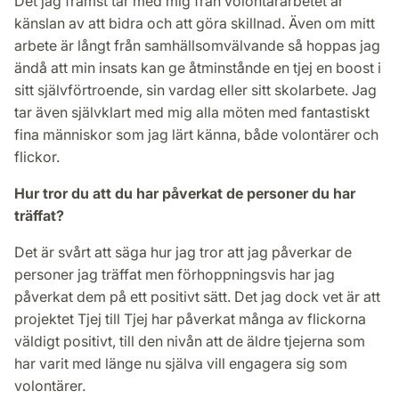
Det jag främst tar med mig från volontärarbetet är
känslan av att bidra och att göra skillnad. Även om mitt
arbete är långt från samhällsomvälvande så hoppas jag
ändå att min insats kan ge åtminstånde en tjej en boost i
sitt självförtroende, sin vardag eller sitt skolarbete. Jag
tar även självklart med mig alla möten med fantastiskt
fina människor som jag lärt känna, både volontärer och
flickor.
Hur tror du att du har påverkat de personer du har
träffat?
Det är svårt att säga hur jag tror att jag påverkar de
personer jag träffat men förhoppningsvis har jag
påverkat dem på ett positivt sätt. Det jag dock vet är att
projektet Tjej till Tjej har påverkat många av flickorna
väldigt positivt, till den nivån att de äldre tjejerna som
har varit med länge nu själva vill engagera sig som
volontärer.