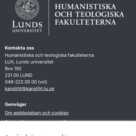
Kontakta oss
Humanistiska och teologiska fakulteterna
LUX, Lunds universitet
Box 192
221 00 LUND
046-222 00 00 (vxl)
kansliht
@
kansliht.lu
.
se
Genvägar
Om webbplatsen och cookies
Behandling av personuppgifter
Tillgänglighetsredogörelse