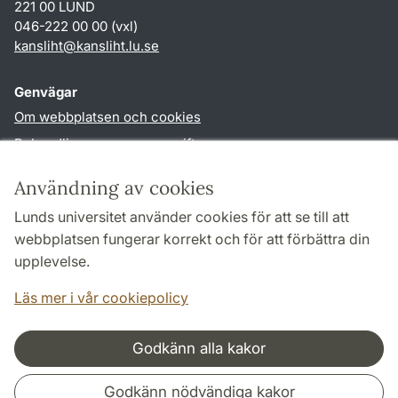
221 00 LUND
046-222 00 00 (vxl)
kansliht
@
kansliht.lu
.
se
Genvägar
Om webbplatsen och cookies
Behandling av personuppgifter
Tillgänglighetsredogörelse
Användning av cookies
TYPO3-login
Lunds universitet använder cookies för att se till att
webbplatsen fungerar korrekt och för att förbättra din
Följ oss i sociala medier
upplevelse.
Facebook
Youtube
Läs mer i vår cookiepolicy
Godkänn alla kakor
Samarbeten och nätverk
Godkänn nödvändiga kakor