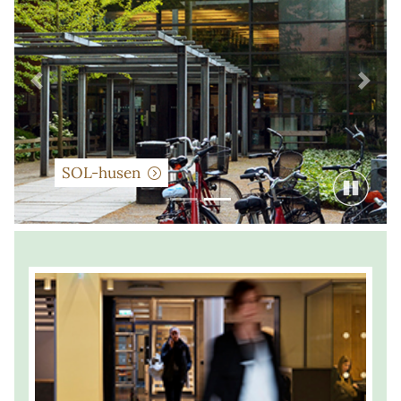
Förra
Näst
SOL-husen