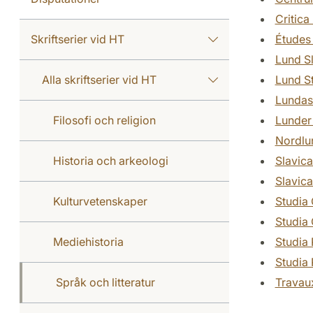
Critica
Skriftserier vid HT
Études
Lund S
Alla skriftserier vid HT
Lund St
Lundast
Filosofi och religion
Lunder
Nordlun
Historia och arkeologi
Slavic
Slavic
Kulturvetenskaper
Studia 
Studia 
Mediehistoria
Studia
Studia 
Språk och litteratur
Travaux