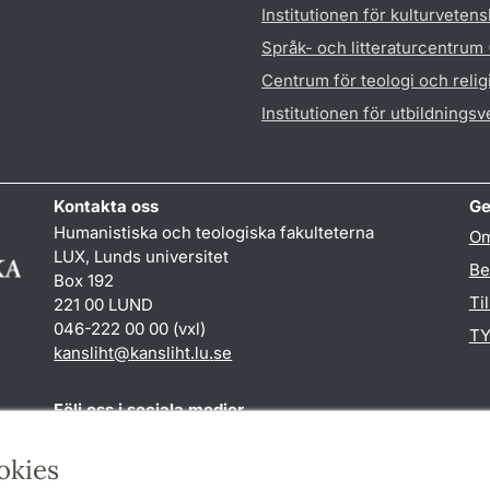
Institutionen för kulturveten
Språk- och litteraturcentrum
Centrum för teologi och reli
Institutionen för utbildnings
Kontakta oss
Ge
Humanistiska och teologiska fakulteterna
Om
LUX, Lunds universitet
Be
Box 192
Ti
221 00 LUND
046-222 00 00 (vxl)
TY
kansliht
@
kansliht.lu
.
se
Följ oss i sociala medier
Facebook
Youtube
okies