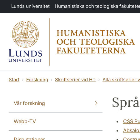
Hoppa till huvudinnehåll
Lunds universitet
Humanistiska och teologiska fakultete
Start
Forskning
Skriftserier vid HT
Alla skriftserier 
Språ
Vår forskning
Webb-TV
CSS Pu
Absalon
Disputationer
Centru