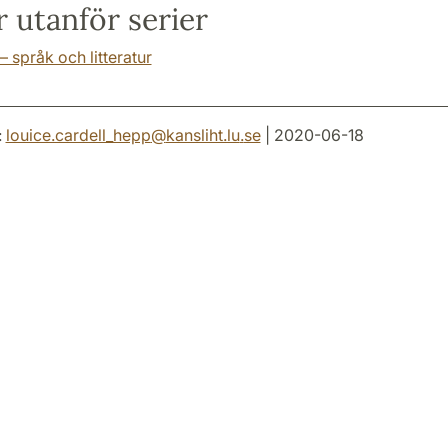
 utanför serier
– språk och litteratur
:
louice.cardell_hepp
@
kansliht.lu
.
se
| 2020-06-18