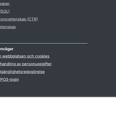
skaper
 (SOL)
gionsvetenskap (CTR)
vetenskap
nvägar
 webbplatsen och cookies
handling av personuppgifter
llgänglighetsredogörelse
PO3-login