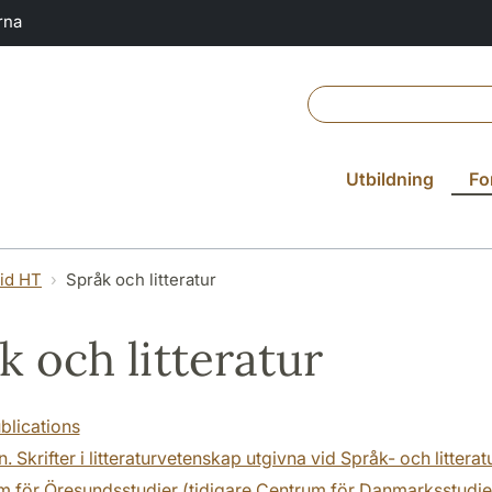
rna
Utbildning
Fo
vid HT
Språk och litteratur
k och litteratur
blications
. Skrifter i litteraturvetenskap utgivna vid Språk- och littera
m för Öresundsstudier (tidigare Centrum för Danmarksstudie