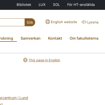
Bibliotek
LUX
SOL
För HT-anställda
English website
Lyssna
Sök
rskning
Samverkan
Kontakt
Om fakulteterna
This page in English
turcentrum i Lund
r)