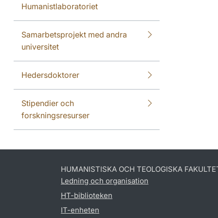
Humanistlaboratoriet
Samarbetsprojekt med andra
universitet
Hedersdoktorer
Stipendier och
forskningsresurser
HUMANISTISKA OCH TEOLOGISKA FAKULTE
Ledning och organisation
HT-biblioteken
IT-enheten