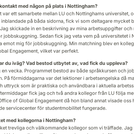
 kontakt med någon på plats i Nottingham?
t var ett samarbete mellan LU och Nottinghams universitet, o
 inblandade på båda sidorna, fick vi som deltagare mycket b
 Jag skickade in en beskrivning av mina arbetsuppgifter och
r jobbskuggning. Sedan fick jag veta vem på universitetet i
ta emot mig för jobbskuggning. Min matchning blev en kolleg
obal Engagement, vilket var perfekt.
ar du iväg? Vad bestod utbytet av, vad fick du uppleva?
g en vecka. Programmet bestod av både språkkursen och jo
 På förmiddagarna var det lektioner i arbets­engelska då ma
h uttryck som är praktiska och användbara i aktuella arbets­si
termiddagar fick jag och två andra kollegor från LU följa m
 Office of Global Engagement då hon bland annat visade oss 
de servicecenter för studentmobilitet fungerade.
et med kollegorna i Nottingham?
ket trevliga och välkommande kollegor som vi träffade. Jag m