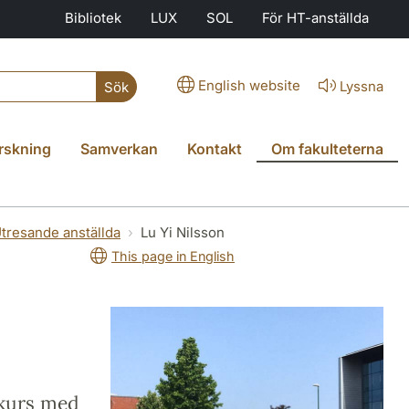
Bibliotek
LUX
SOL
För HT-anställda
English website
Lyssna
Sök
rskning
Samverkan
Kontakt
Om fakulteterna
tresande anställda
Lu Yi Nilsson
This page in English
kkurs med