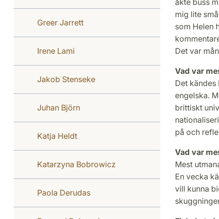
åkte buss m
mig lite små
Greer Jarrett
som Helen ha
kommentarer 
Irene Lami
Det var mån
Vad var me
Jakob Stenseke
Det kändes l
engelska. Me
Juhan Björn
brittiskt uni
nationaliser
på och refl
Katja Heldt
Vad var me
Katarzyna Bobrowicz
Mest utmana
En vecka kän
vill kunna b
Paola Derudas
skuggningen.