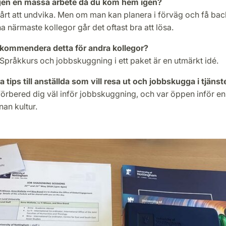
igen en massa arbete då du kom hem igen?
svårt att undvika. Men om man kan planera i förväg och få ba
na närmaste kollegor går det oftast bra att lösa.
ekommendera detta för andra kollegor?
 Språkkurs och jobbskuggning i ett paket är en utmärkt idé.
 tips till anställda som vill resa ut och jobbskugga i tjäns
örbered dig väl inför jobbskuggning, och var öppen inför en
nan kultur.