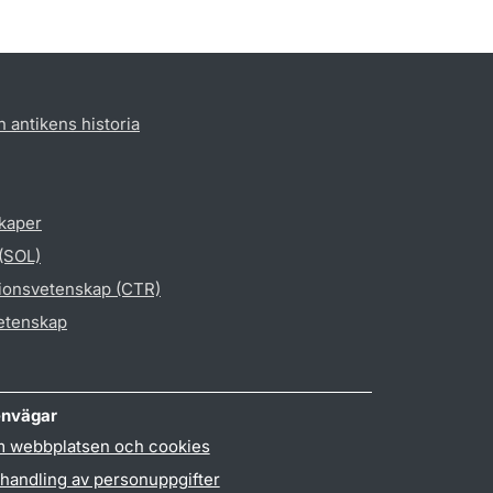
h antikens historia
skaper
 (SOL)
gionsvetenskap (CTR)
vetenskap
nvägar
 webbplatsen och cookies
handling av personuppgifter