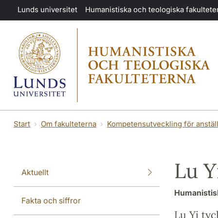
Hoppa till huvudinnehåll
Lunds universitet
Humanistiska och teologiska fakultete
Start
Om fakulteterna
Kompetensutveckling för anstäl
Lu Y
Aktuellt
Humanistisk
Fakta och siffror
Lu Yi ty