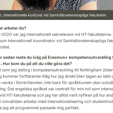
n, Internationella kontoret vid Samhällsvetenskapliga fakulteten
ar arbetar du?
–2020 var jag internationell sekreterare vid HT-fakulteterna
som internationell koordinator vid Samhällsvetenskapliga fak
sitet.
 år sedan reste du iväg på Erasmus+ kompetensutveckling ti
 Hur kom du på att du ville göra det?
 som jag deltog i kompetensutveckling till Nottingham (tide
g kommer fortfarande ihåg hur jag direkt blev tagen av idén 
vecka i Storbritannien, inte bara för språkkursen utan också
g. Det engelska språket var centralt för min roll som interna
vid HT-fakulteterna och jag har alltid varit nyfiken på hur an
r i omvärlden arbetar med internationalisering och studentmobi
te jag att programmet passade mig perfekt.