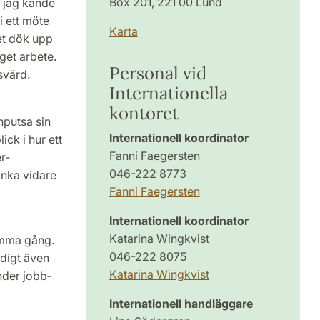
Box 201, 221 00 Lund
 jag kände
i ett möte
Karta
et dök upp
get arbete.
Personal vid
­värd.
Internationella
kontoret
nputsa sin
Internationell koordinator
ck i hur ett
Fanni Faegersten
er­
046-222 8773
änka vidare
Fanni Faegersten
Internationell koordinator
Katarina Wingkvist
amma gång.
046-222 8075
idigt även
Katarina Wingkvist
nder jobb­
Internationell handläggare