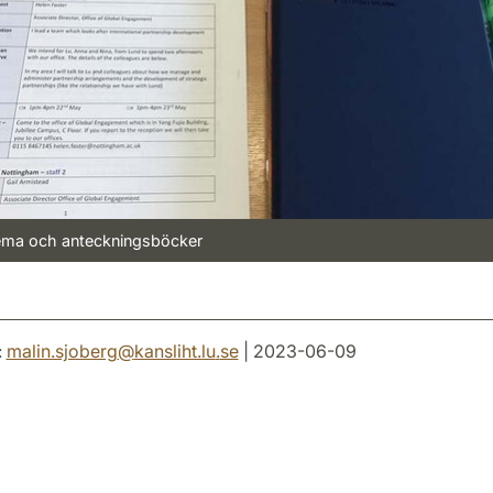
ema och anteckningsböcker
:
malin.sjoberg
@
kansliht.lu
.
se
| 2023-06-09