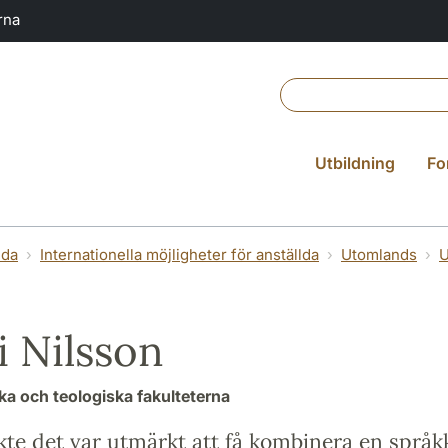
rna
Utbildning
Fo
lda
Internationella möjligheter för anställda
Utomlands
U
i Nilsson
a och teologiska fakulteterna
ckte det var utmärkt att få kombinera en språ