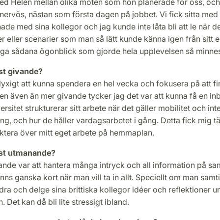
ed Helen mellan olika möten som hon planerade för oss, och
nervös, nästan som första dagen på jobbet. Vi fick sitta med 
de med sina kollegor och jag kunde inte låta bli att le när d
eller scenarier som man så lätt kunde känna igen från sitt e
ga sådana ögonblick som gjorde hela upplevelsen så minnes
st givande?
yxigt att kunna spendera en hel vecka och fokusera på att fi
n även än mer givande tycker jag det var att kunna få en inbli
versitet strukturerar sitt arbete när det gäller mobilitet och int
ing, och hur de håller vardagsarbetet i gång. Detta fick mig t
ektera över mitt eget arbete på hemmaplan.
st utmanande?
nde var att hantera många intryck och all information på s
ns ganska kort när man vill ta in allt. Speciellt om man samt
idra och delge sina brittiska kollegor idéer och reflektioner u
 Det kan då bli lite stressigt ibland.