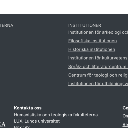
TERNA
INSTITUTIONER
Institutionen för arkeologi oc
Filosofiska institutionen
Historiska institutionen
Institutionen för kulturveten
Språk- och litteraturcentrum
Centrum för teologi och reli
Institutionen för utbildnings
Kontakta oss
Ge
Humanistiska och teologiska fakulteterna
Om
LUX, Lunds universitet
Be
Box 192