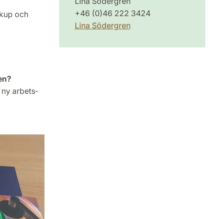
Lina Södergren
+46 (0)46 222 3424
ckup och
Lina Södergren
ten?
 ny arbets­