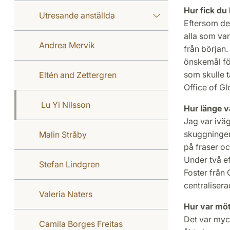
Hur fick du
Utresande anställda
Eftersom de
alla som var
Andrea Mervik
från början.
önskemål fö
som skulle 
Eltén and Zettergren
Office of Gl
Lu Yi Nilsson
Hur länge v
Jag var ivä
skuggningen.
Malin Stråby
på fraser oc
Under två ef
Stefan Lindgren
Foster från
centralisera
Valeria Naters
Hur var möt
Det var myc
Camila Borges Freitas