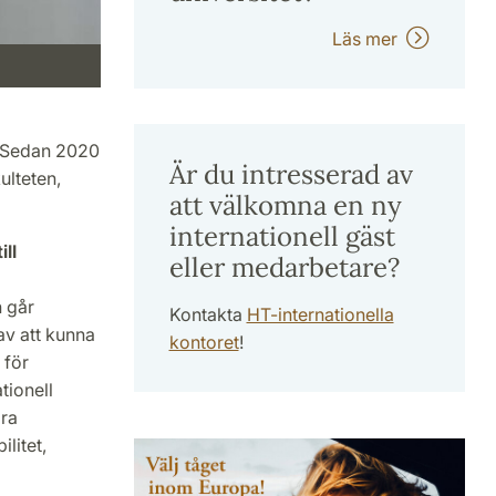
Läs mer
. Sedan 2020
Är du intresserad av
ulteten,
att välkomna en ny
internationell gäst
ll
eller medarbetare?
n går
Kontakta
HT-internationella
av att kunna
kontoret
!
 för
tionell
dra
litet,