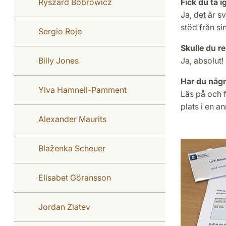
Ryszard Bobrowicz
Fick du ta 
Ja, det är 
stöd från si
Sergio Rojo
Skulle du r
Billy Jones
Ja, absolut!
Har du några
Ylva Hamnell-Pamment
Läs på och f
plats i en an
Alexander Maurits
Blaženka Scheuer
Elisabet Göransson
Jordan Zlatev