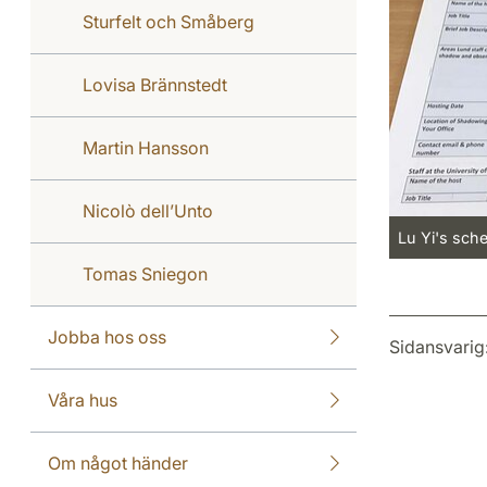
Sturfelt och Småberg
Lovisa Brännstedt
Martin Hansson
Nicolò dell’Unto
Lu Yi's sch
Tomas Sniegon
Jobba hos oss
Sidansvarig
Våra hus
Om något händer