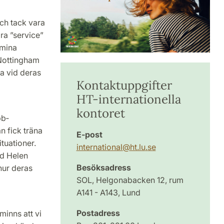
ch tack vara
ra ”service”
 mina
 Nottingham
a vid deras
Kontaktuppgifter
HT-internationella
kontoret
bb­
n fick träna
E-post
tuationer.
international
@
ht.lu
.
se
ed Helen
Besöksadress
hur deras
SOL, Helgonabacken 12, rum
A141 - A143, Lund
Postadress
inns att vi