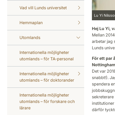
Vad vill Lunds universitet
Lu Yi Nilsso
Hemmaplan
Hej Lu Yi, v
Mellan 2014
Utomlands
arbetar jag 
Lunds univer
Internationella möjligheter
För ett par
utomlands – för TA-personal
Nottingham.
Det var 2018
Internationella möjligheter
snabbt!). Ja
utomlands – för doktorander
spendera en 
jobbskuggnin
Internationella möjligheter
sekreterare 
utomlands – för forskare och
institutione
lärare
därför tyck