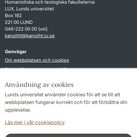
Humanistiska och teologiska fakulteterna
LUX, Lunds universitet
Box 192
221 00 LUND
046-222 00 00 (vxl)
kansliht
@
kansliht.lu
.
se
Genvägar
Om webbplatsen och cookies
Behandling av personuppgifter
Tillgänglighetsredogörelse
Användning av cookies
TYPO3-login
Lunds universitet använder cookies för att se till att
webbplatsen fungerar korrekt och för att förbättra din
Följ oss i sociala medier
upplevelse.
Facebook
Youtube
Läs mer i vår cookiepolicy