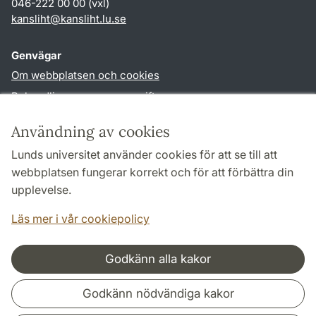
046-222 00 00 (vxl)
kansliht
@
kansliht.lu
.
se
Genvägar
Om webbplatsen och cookies
Behandling av personuppgifter
Tillgänglighetsredogörelse
Användning av cookies
TYPO3-login
Lunds universitet använder cookies för att se till att
webbplatsen fungerar korrekt och för att förbättra din
Följ oss i sociala medier
upplevelse.
Facebook
Youtube
Läs mer i vår cookiepolicy
Godkänn alla kakor
Samarbeten och nätverk
Godkänn nödvändiga kakor