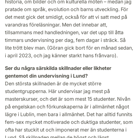
historia, om bilder och om kulturella möten – medan jag
pratade om språk, evolution och barns utveckling. För
det mest gick det smidigt, också för att vi satt med på
varandras föreläsningar. Men det innebar att,
tillsammans med handledningen, var det upp till åtta
timmars undervisning per dag, fem dagar i sträck. Så
lite trött blev man. (Göran gick bort för en månad sedan,
i april 2023, och jag känner starkt hans frånvaro).
Ser du några särskilda skillnader eller likheter
gentemot din undervisning i Lund?
Den största skillnaden är de mycket större
studentgrupperna. Här undervisar jag mest på
masterskurser, och det är som mest 15 studenter. Nivån
på engelskan och förkunskaperna är i allmänhet något
lägre i Lublin, men bara i allmänhet. Det har alltid funnits
fem-sex mycket motiverade och duktiga studenter, som
ofta har stuckit ut och imponerat mer än studenterna i
Lund. Så skillnaden mellan de högst och lägst