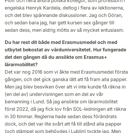
Piotr och flera andra polska kollegor, som professorn i
engelska Henryk Kardela, deltog i flera av lektionerna,
och det blev spännande diskussioner. Jag och Göran,
och sedan bara jag, har gett kursen sex gånger till
sedan dess, men aldrig mötts av så mycket entusiasm.
Du har rest dit både med Erasmusmedel och med
utbytet bekostat av värd­universitetet. Hur fungerade
det den gången då du ansökte om Erasmus+
lärarmobilitet?
Det var nog 2016 som vi åkte med Erasmusmedel första
gången, och det gick ganska lätt att få fram alla papper.
Men jag blev besviken över att vi inte kunde få räkna in
(en del av) undervisningen som en del av vår
bemanning i Lund. Så jag ansökte om lärarmobilitet
först 2022, då jag fick lov från SOL-ledningen att räkna
in 30 timmar. Reglerna hade sedan dess förändrats
dock, och det var lite svårt att få till stånd alla papper
(och stämpel som behövdes i Lublin) tyckte jag. Men