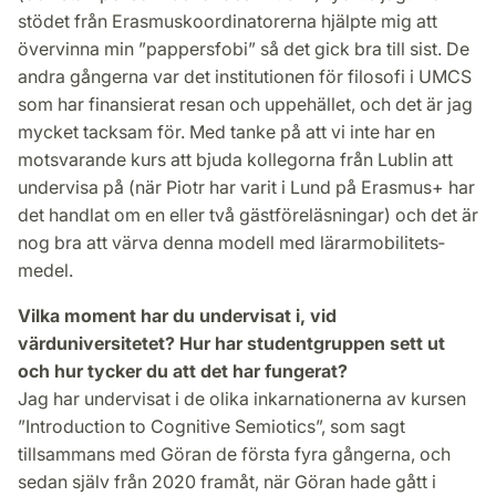
stödet från Erasmuskoordinatorerna hjälpte mig att
övervinna min ”pappersfobi” så det gick bra till sist. De
andra gångerna var det institutionen för filosofi i UMCS
som har finansierat resan och uppehället, och det är jag
mycket tacksam för. Med tanke på att vi inte har en
motsvarande kurs att bjuda kollegorna från Lublin att
undervisa på (när Piotr har varit i Lund på Erasmus+ har
det handlat om en eller två gäst­föreläsningar) och det är
nog bra att värva denna modell med lärar­mobilitets­
medel.
Vilka moment har du undervisat i, vid
värduniversitetet? Hur har student­gruppen sett ut
och hur tycker du att det har fungerat?
Jag har undervisat i de olika inkarnationerna av kursen
”Introduction to Cognitive Semiotics”, som sagt
tillsammans med Göran de första fyra gångerna, och
sedan själv från 2020 framåt, när Göran hade gått i