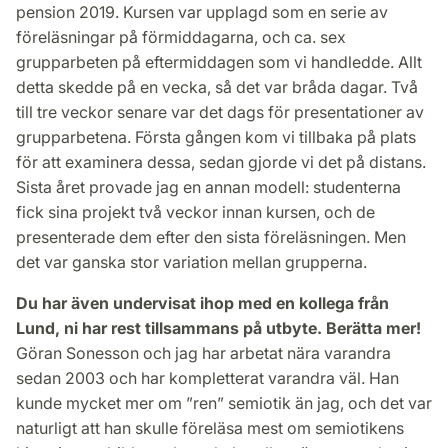
pension 2019. Kursen var upplagd som en serie av
föreläsningar på förmiddagarna, och ca. sex
grupparbeten på eftermiddagen som vi handledde. Allt
detta skedde på en vecka, så det var bråda dagar. Två
till tre veckor senare var det dags för presentationer av
grupparbetena. Första gången kom vi tillbaka på plats
för att examinera dessa, sedan gjorde vi det på distans.
Sista året provade jag en annan modell: studenterna
fick sina projekt två veckor innan kursen, och de
presenterade dem efter den sista föreläsningen. Men
det var ganska stor variation mellan grupperna.
Du har även undervisat ihop med en kollega från
Lund, ni har rest tillsammans på utbyte. Berätta mer!
Göran Sonesson och jag har arbetat nära varandra
sedan 2003 och har kompletterat varandra väl. Han
kunde mycket mer om ”ren” semiotik än jag, och det var
naturligt att han skulle föreläsa mest om semiotikens