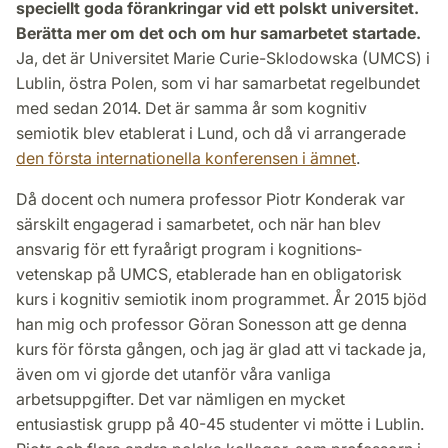
speciellt goda för­ankringar vid ett polskt universitet.
Berätta mer om det och om hur samarbetet startade.
Ja, det är Universitet Marie Curie-Sklodowska (UMCS) i
Lublin, östra Polen, som vi har samarbetat regelbundet
med sedan 2014. Det är samma år som kognitiv
semiotik blev etablerat i Lund, och då vi arrangerade
den första internationella konferensen i ämnet
.
Då docent och numera professor Piotr Konderak var
särskilt engagerad i sam­arbetet, och när han blev
ansvarig för ett fyraårigt program i kognitions­
vetenskap på UMCS, etablerade han en obligatorisk
kurs i kognitiv semiotik inom programmet. År 2015 bjöd
han mig och professor Göran Sonesson att ge denna
kurs för första gången, och jag är glad att vi tackade ja,
även om vi gjorde det utanför våra vanliga
arbetsuppgifter. Det var nämligen en mycket
entusiastisk grupp på 40-45 studenter vi mötte i Lublin.