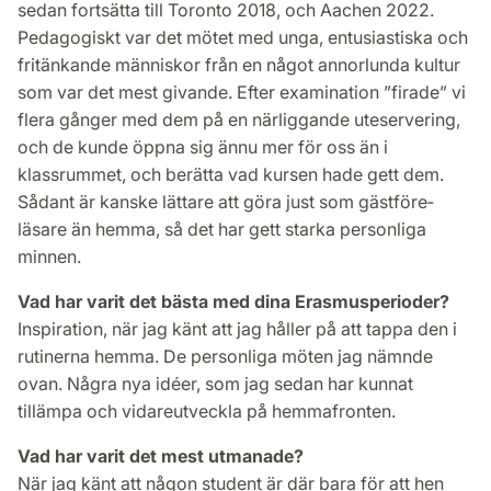
sedan fortsätta till Toronto 2018, och Aachen 2022.
Pedagogiskt var det mötet med unga, entusia­stiska och
fritänkande människor från en något annorlunda kultur
som var det mest givande. Efter examination ”firade” vi
flera gånger med dem på en närliggande ute­servering,
och de kunde öppna sig ännu mer för oss än i
klassrummet, och berätta vad kursen hade gett dem.
Sådant är kanske lättare att göra just som gäst­före­
läsare än hemma, så det har gett starka personliga
minnen.
Vad har varit det bästa med dina Erasmusperioder?
Inspiration, när jag känt att jag håller på att tappa den i
rutinerna hemma. De personliga möten jag nämnde
ovan. Några nya idéer, som jag sedan har kunnat
tillämpa och vidareutveckla på hemmafronten.
Vad har varit det mest utmanade?
När jag känt att någon student är där bara för att hen