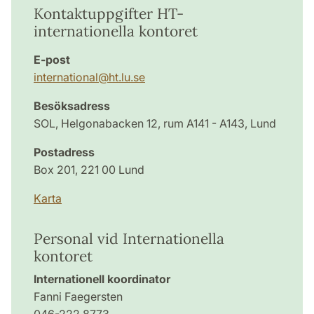
Kontaktuppgifter HT-
internationella kontoret
E-post
international
@
ht.lu
.
se
Besöksadress
SOL, Helgonabacken 12, rum A141 - A143, Lund
Postadress
Box 201, 221 00 Lund
Karta
Personal vid Internationella
kontoret
Internationell koordinator
Fanni Faegersten
046-222 8773