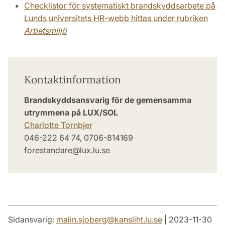
Checklistor för systematiskt brandskyddsarbete på
Lunds universitets HR-webb hittas under rubriken
Arbetsmiljö
Kontaktinformation
Brandskyddsansvarig för de gemensamma
utrymmena på LUX/SOL
Charlotte Tornbjer
046-222 64 74, 0706-814169
forestandare@lux.lu.se
Sidansvarig:
malin.sjoberg
@
kansliht.lu
.
se
| 2023-11-30