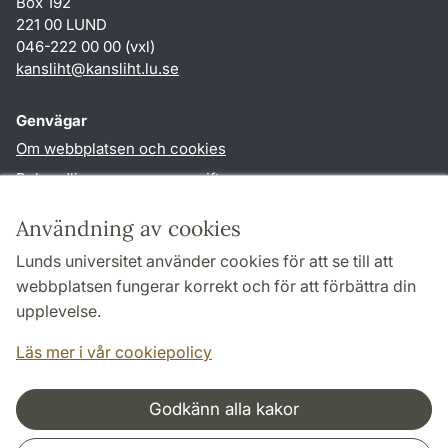
Box 192
221 00 LUND
046-222 00 00 (vxl)
kansliht
@
kansliht.lu
.
se
Genvägar
Om webbplatsen och cookies
Behandling av personuppgifter
Tillgänglighetsredogörelse
Användning av cookies
TYPO3-login
Lunds universitet använder cookies för att se till att
webbplatsen fungerar korrekt och för att förbättra din
Följ oss i sociala medier
upplevelse.
Facebook
Youtube
Läs mer i vår cookiepolicy
Godkänn alla kakor
Samarbeten och nätverk