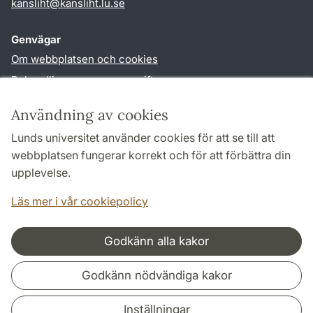
kansliht
@
kansliht.lu
.
se
Genvägar
Om webbplatsen och cookies
Behandling av personuppgifter
Tillgänglighetsredogörelse
Användning av cookies
TYPO3-login
Lunds universitet använder cookies för att se till att
webbplatsen fungerar korrekt och för att förbättra din
Följ oss i sociala medier
upplevelse.
Facebook
Youtube
Läs mer i vår cookiepolicy
Godkänn alla kakor
Samarbeten och nätverk
Godkänn nödvändiga kakor
Inställningar