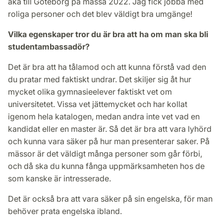
åka till Göteborg på mässa 2022. Jag fick jobba med
roliga personer och det blev väldigt bra umgänge!
Vilka egenskaper tror du är bra att ha om man ska bli
studentambassadör?
Det är bra att ha tålamod och att kunna förstå vad den
du pratar med faktiskt undrar. Det skiljer sig åt hur
mycket olika gymnasieelever faktiskt vet om
universitetet. Vissa vet jättemycket och har kollat
igenom hela katalogen, medan andra inte vet vad en
kandidat eller en master är. Så det är bra att vara lyhörd
och kunna vara säker på hur man presenterar saker. På
mässor är det väldigt många personer som går förbi,
och då ska du kunna fånga uppmärksamheten hos de
som kanske är intresserade.
Det är också bra att vara säker på sin engelska, för man
behöver prata engelska ibland.