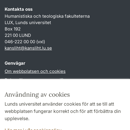
Kontakta oss
Humanistiska och teologiska fakulteterna
LUX, Lunds universitet
Box 192
221 00 LUND
046-222 00 00 (vxl)
kansliht
@
kansliht.lu
.
se
Genvägar
Om webbplatsen och cookies
Behandling av personuppgifter
Tillgänglighetsredogörelse
Användning av cookies
TYPO3-login
Lunds universitet använder cookies för att se till att
webbplatsen fungerar korrekt och för att förbättra din
Följ oss i sociala medier
upplevelse.
Facebook
Youtube