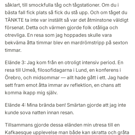
såklart, till smockfulla tåg och tågstationer. Om du i
bästa fall fick plats så fick du stå upp. Och om tåget du
TÄNKTE ta inte var inställt så var det åtminstone väldigt
försenat. Detta och värmen gjorde folk otåliga och
otrevliga. En resa som jag hoppades skulle vara
bekväma åtta timmar blev en mardrömstripp på sexton
timmar.
Elände 3: Jag kom från en otroligt intensiv period. En
resa till Umeå, filosofidagarna i Lund, en konferens i
Örebro, och midsommar — allt hade gått i ett. Jag hade
sett fram emot åtta immar av reflektion, en chans att
komma ikapp mig själv.
Elände 4: Mina brända ben! Smärtan gjorde att jag inte
kunde sova natten innan resan.
Tillsammans gjorde dessa eländen min utresa till en
Kafkaesque upplevelse man både kan skratta och gråta