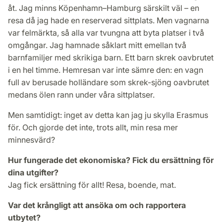
åt. Jag minns Köpenhamn–Hamburg särskilt väl – en
resa då jag hade en reserverad sittplats. Men vagnarna
var felmärkta, så alla var tvungna att byta platser i två
omgångar. Jag hamnade såklart mitt emellan två
barnfamiljer med skrikiga barn. Ett barn skrek oavbrutet
i en hel timme. Hemresan var inte sämre den: en vagn
full av berusade holländare som skrek-sjöng oavbrutet
medans ölen rann under våra sittplatser.
Men samtidigt: inget av detta kan jag ju skylla Erasmus
för. Och gjorde det inte, trots allt, min resa mer
minnesvärd?
Hur fungerade det ekonomiska? Fick du ersättning för
dina utgifter?
Jag fick ersättning för allt! Resa, boende, mat.
Var det krångligt att ansöka om och rapportera
utbytet?