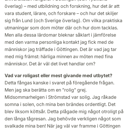
överlag) – med utbildning och forskning, hur det är att
vara student, lärare, och forskare – och hur det skiljer
sig från Lund (och Sverige överlag). Om vilka praktiska
utmaningar som dom möter där och hur dom tacklas.
Men alla dessa lärdomar bleknar såklart i jämförelse
med den varma personliga kontakt jag fick med de
människor jag träffade i Göttingen. Det är vad jag tar
med mig främst: härliga minnen av möten med fina
människor. Det är väl det livet handlar om?
Vad var roligast eller mest givande med utbytet?
Detta fångas kanske i svaret på föregående frågan.
Men jag ska berätta om en ”rolig” grej.
Midsommarhelgen i Strömstad var solig. Jag råkade
somna i solen, och mina ben brändes ordentligt. Det
blev liksom köttsår. Detta plågade mig något otroligt på
den långa tågresan. Jag behövde verkligen något som
svalkade mina ben! När jag väl var framme i Göttingen