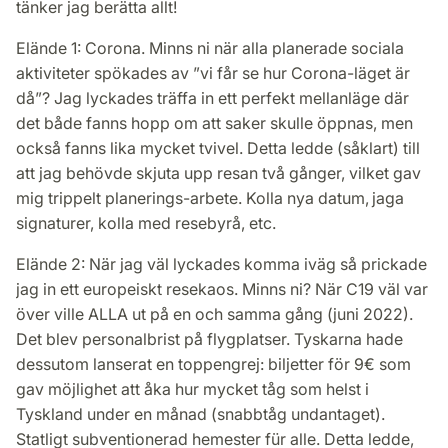
tänker jag berätta allt!
Elände 1: Corona. Minns ni när alla planerade sociala
aktiviteter spökades av ”vi får se hur Corona-läget är
då”? Jag lyckades träffa in ett perfekt mellanläge där
det både fanns hopp om att saker skulle öppnas, men
också fanns lika mycket tvivel. Detta ledde (såklart) till
att jag behövde skjuta upp resan två gånger, vilket gav
mig trippelt planerings-arbete. Kolla nya datum, jaga
signaturer, kolla med resebyrå, etc.
Elände 2: När jag väl lyckades komma iväg så prickade
jag in ett europeiskt resekaos. Minns ni? När C19 väl var
över ville ALLA ut på en och samma gång (juni 2022).
Det blev personalbrist på flygplatser. Tyskarna hade
dessutom lanserat en toppengrej: biljetter för 9€ som
gav möjlighet att åka hur mycket tåg som helst i
Tyskland under en månad (snabbtåg undantaget).
Statligt subventionerad hemester für alle. Detta ledde,