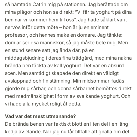
så hämtade Catrin mig på stationen. Jag berättade om
mina plågor och hon sa direkt: ”Vi får ta yoghurt på dina
ben när vi kommer hem till oss”. Jag hade såklart varit
nervös inför detta möte – hon är ju en eminent
professor, och hennes make en domare. Jag tänkte:
dom är seriösa människor, så jag måste bete mig. Men
en stund senare satt jag ändå där, på en
middagsbjudning i deras fina trädgård, med mina nakna
brända ben täckta av kall yoghurt. Det var en absurd
scen. Men samtidigt skapade den direkt en väldigt
avslappnad och fin stämning. Min midsommar-fadäs
gjorde mig sårbar, och denna sårbarhet bemöttes direkt
med medmänsklighet i form av svalkande yoghurt. Och
vi hade alla mycket roligt åt detta.
Vad var det mest utmanande?
De brända benen var faktiskt blott en liten del i en lång
kedja av elände. När jag nu får tillfälle att gnälla om det