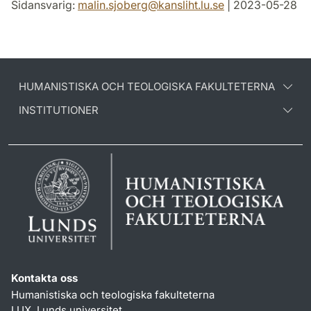
Sidansvarig:
malin.sjoberg
@
kansliht.lu
.
se
| 2023-05-28
HUMANISTISKA OCH TEOLOGISKA FAKULTETERNA
INSTITUTIONER
Kontakta oss
Humanistiska och teologiska fakulteterna
LUX, Lunds universitet