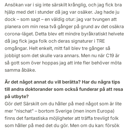
Ansökan var i sig inte särskilt krånglig, och jag fick bra
hjälp med det i stunder då jag var osäker. Jag hade ju
dock – som sagt – en väldig otur: jag var tvungen att
planera om min resa två gånger på grund av det osäkra
corona-läget. Detta blev ett mindre byråkratiskt helvete
då jag fick jaga folk och deras signaturer i TRE
omgångar. Helt enkelt, mitt fall blev tre gånger så
jobbigt som det skulle vara annars. Men nu när C19 är
så gott som över hoppas jag att inte fler behöver möta
samma åbäke.
Är det något annat du vill berätta? Har du några tips
till andra doktorander som också funderar på att resa
på utbyte?
Gör det! Särskilt om du håller på med något som är lite
mer ”nischat” – bortom Sverige (men inom Europa)
finns det fantastiska möjligheter att träffa trevligt folk
som håller på med det du gör. Men om du kan: försök