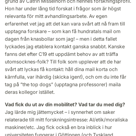
grund av Catrin Misselhorn och hennes forsknings­profil.
Hon har under lång tid forskat i frågor som är högst
relevanta för mitt avhandlingsarbete. Av egen
erfarenhet vet jag att det kan vara svårt att nå fram till
upptagna forskare – som kan få hundratals mail om
dagen från knasbollar som jag! – men i detta fallet
lyckades jag etablera kontakt ganska snabbt. Kanske
fanns det efter C19 ett uppdämt behov av att träffa
utomsocknes-folk? Till folk som upplever att de har
svårt att lyckas få kontakt: håll dina mail korta och
kärnfulla, var ihärdig (skicka igen!), och om du inte får
tag på ”the top dogs” (upptagna professorer) maila
deras kollegor istället.
Vad fick du ut av din mobilitet? Vad tar du med dig?
Jag lärde mig jättemycket – i synnerhet om saker
relaterade till mitt forsknings­intresse: AI/etik/moraliska
maskiner/etc. Jag fick också en bra inblick i hur
universiteten fungerar i Göttingen (och Tyskland