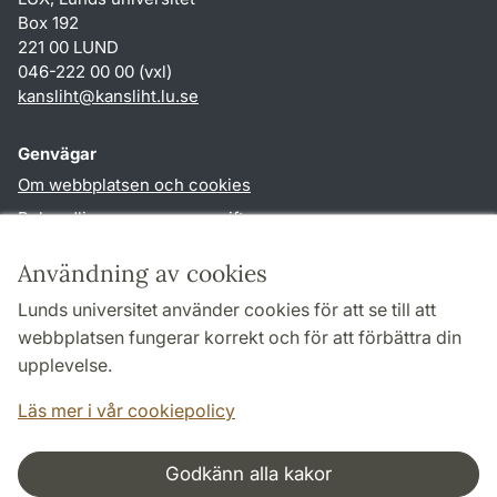
Box 192
221 00 LUND
046-222 00 00 (vxl)
kansliht
@
kansliht.lu
.
se
Genvägar
Om webbplatsen och cookies
Behandling av personuppgifter
Tillgänglighetsredogörelse
Användning av cookies
TYPO3-login
Lunds universitet använder cookies för att se till att
webbplatsen fungerar korrekt och för att förbättra din
Följ oss i sociala medier
upplevelse.
Facebook
Youtube
Läs mer i vår cookiepolicy
Godkänn alla kakor