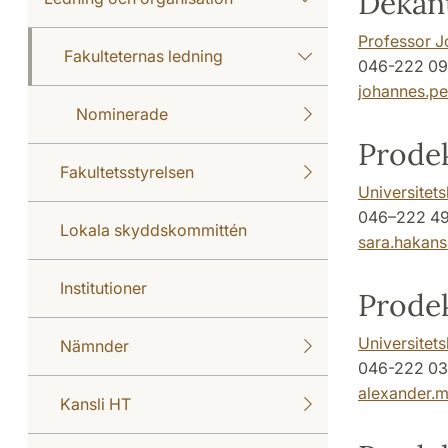
Dekan
Professor J
Fakulteternas ledning
046-222 09
johannes.pe
Nominerade
Prodek
Fakultetsstyrelsen
Universitet
046–222 49
Lokala skyddskommittén
sara.hakan
Institutioner
Prodek
Universitets
Nämnder
046-222 03
alexander.m
Kansli HT