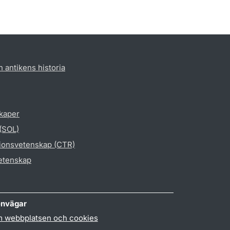
h antikens historia
skaper
 (SOL)
gionsvetenskap (CTR)
vetenskap
nvägar
 webbplatsen och cookies