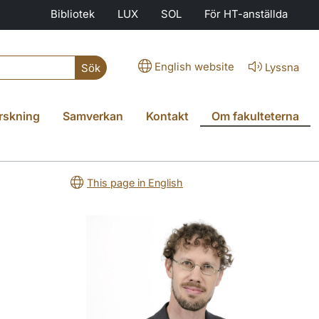
Bibliotek
LUX
SOL
För HT-anställda
English website
Lyssna
Sök
rskning
Samverkan
Kontakt
Om fakulteterna
This page in English