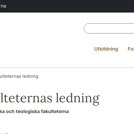
rna
Utbildning
Fo
ulteternas ledning
lteternas ledning
a och teologiska fakulteterna