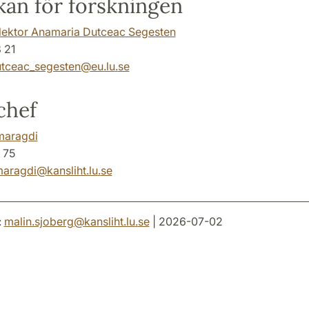
an för forskningen
slektor Anamaria Dutceac Segesten
 21
utceac_segesten
@
eu.lu
.
se
chef
maragdi
 75
maragdi
@
kansliht.lu
.
se
:
malin.sjoberg
@
kansliht.lu
.
se
| 2026-07-02