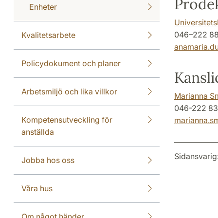
Prodek
Enheter
Universitet
046–222 88
Kvalitetsarbete
anamaria.d
Policydokument och planer
Kansli
Arbetsmiljö och lika villkor
Marianna S
046-222 83
Kompetensutveckling för
marianna.s
anställda
Sidansvarig
Jobba hos oss
Våra hus
Om något händer