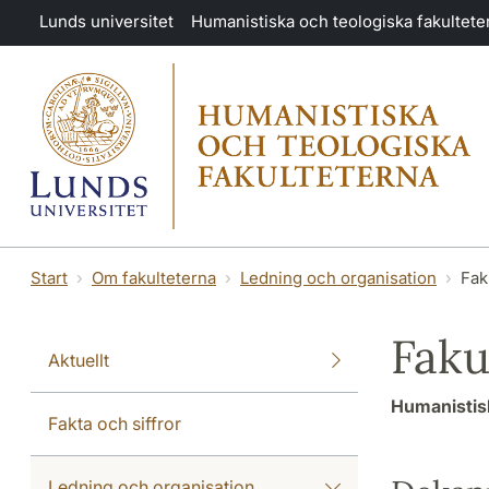
Hoppa till huvudinnehåll
Lunds universitet
Humanistiska och teologiska fakultete
Start
Om fakulteterna
Ledning och organisation
Fak
Faku
Aktuellt
Humanistisk
Fakta och siffror
Ledning och organisation