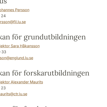
us
ohannes Persson
 24
rsson
@
fil.lu
.
se
an för grundutbildningen
slektor Sara Håkansson
 33
sson
@
englund.lu
.
se
an för forskarutbildningen
lektor Alexander Maurits
 23
aurits
@
ctr.lu
.
se