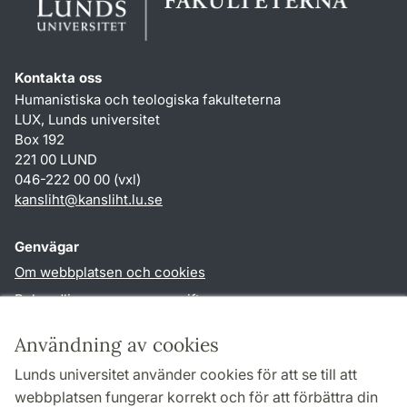
Kontakta oss
Humanistiska och teologiska fakulteterna
LUX, Lunds universitet
Box 192
221 00 LUND
046-222 00 00 (vxl)
kansliht
@
kansliht.lu
.
se
Genvägar
Om webbplatsen och cookies
Behandling av personuppgifter
Tillgänglighetsredogörelse
Användning av cookies
TYPO3-login
Lunds universitet använder cookies för att se till att
webbplatsen fungerar korrekt och för att förbättra din
Följ oss i sociala medier