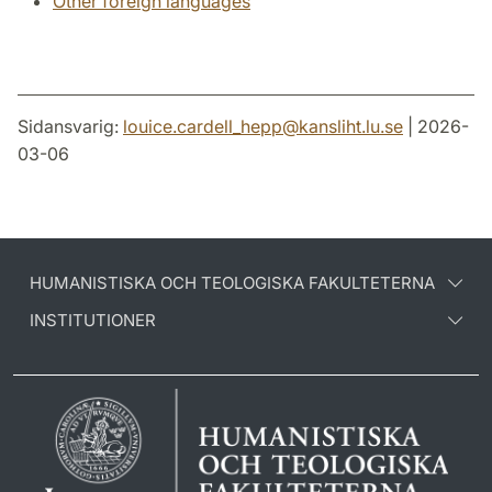
Other foreign languages
Sidansvarig:
louice.cardell_hepp
@
kansliht.lu
.
se
| 2026-
03-06
HUMANISTISKA OCH TEOLOGISKA FAKULTETERNA
INSTITUTIONER