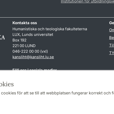
Institutionen för utbildnings
Kontakta oss
Ge
Humanistiska och teologiska fakulteterna
Om
LUX, Lunds universitet
Be
Box 192
Ti
221 00 LUND
046-222 00 00 (vxl)
TY
kansliht
@
kansliht.lu
.
se
Följ oss i sociala medier
Facebook
Youtube
okies
cookies för att se till att webbplatsen fungerar korrekt och fö
Samarbeten och nätverk