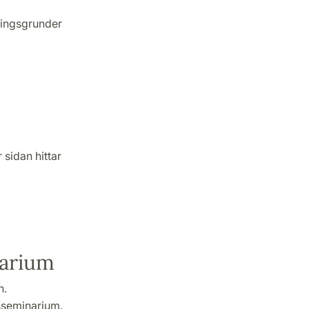
ningsgrunder
sidan hittar
narium
n.
tsseminarium.