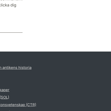
licka dig
h antikens historia
skaper
 (SOL)
gionsvetenskap (CTR)