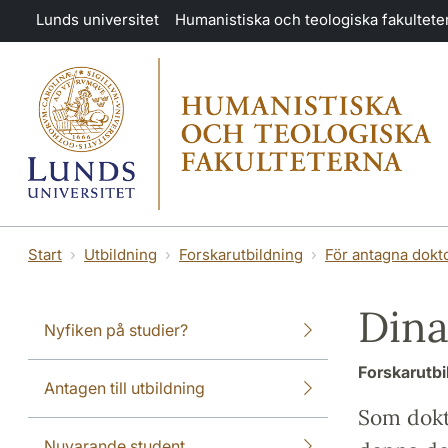
Hoppa till huvudinnehåll
Lunds universitet
Humanistiska och teologiska fakultete
Start
Utbildning
Forskarutbildning
För antagna dokt
Dina
Nyfiken på studier?
Forskarutbi
Antagen till utbildning
Som dokt
Nuvarande student