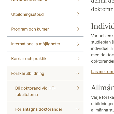
denna de
doktoran
Utbildningsutbud
Indivi
Program och kurser
Var och en s
studieplan (
Internationella möjligheter
individuella
med doktors
Karriär och praktik
doktoranden
Läs mer om 
Forskarutbildning
Allmän
Bli doktorand vid HT-
fakulteterna
Varje forsk
utbildningen
För antagna doktorander
allmänna st