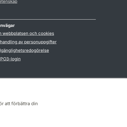
vetenskap
nvägar
 webbplatsen och cookies
handling av personuppgifter
llgänglighetsredogörelse
PO3-login
r att förbättra din