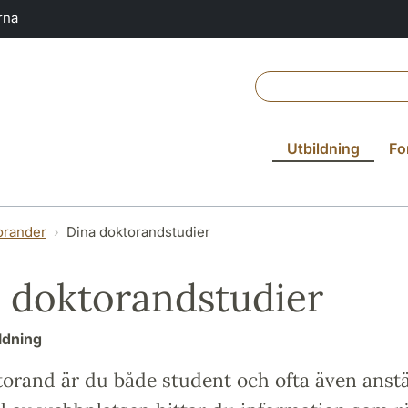
rna
Utbildning
Fo
orander
Dina doktorandstudier
 doktorandstudier
ldning
orand är du både student och ofta även anstä