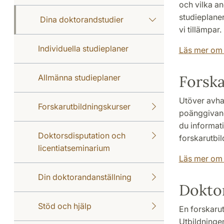
och vilka and
studieplane
Dina doktorandstudier
vi tillämpar.
Individuella studieplaner
Läs mer om 
Forska
Allmänna studieplaner
Utöver avha
Forskarutbildningskurser
poänggivand
du informat
Doktorsdisputation och
forskarutbi
licentiatseminarium
Läs mer om 
Din doktorandanställning
Doktor
Stöd och hjälp
En forskarut
Utbildningen