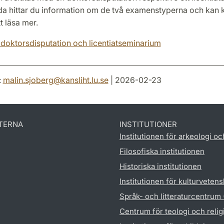
da hittar du information om de två examenstyperna och kan k
t läsa mer.
doktorsdisputation och licentiatseminarium
:
malin.sjoberg
@
kansliht.lu
.
se
| 2026-02-23
TERNA
INSTITUTIONER
Institutionen för arkeologi oc
Filosofiska institutionen
Historiska institutionen
Institutionen för kulturveten
Språk- och litteraturcentrum
Centrum för teologi och reli