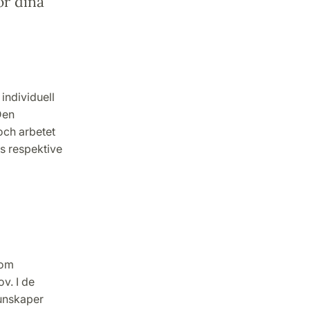
ör dina
individuell
Den
och arbetet
s respektive
 om
v. I de
kunskaper