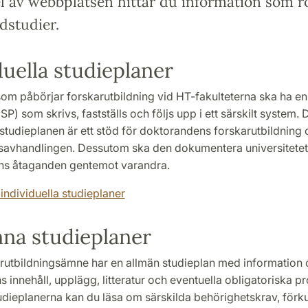
l av webbplatsen hittar du information som r
dstudier.
duella studieplaner
om påbörjar forskarutbildning vid HT-fakulteterna ska ha en 
ISP) som skrivs, fastställs och följs upp i ett särskilt system. 
 studieplanen är ett stöd för doktorandens forskarutbildning 
avhandlingen. Dessutom ska den dokumentera universitetet
s åtaganden gentemot varandra.
individuella studieplaner
na studieplaner
arutbildningsämne har en allmän studieplan med information
s innehåll, upplägg, litteratur och eventuella obligatoriska pro
udieplanerna kan du läsa om särskilda behörighetskrav, för