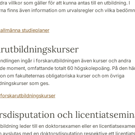
ra villkor som gäller för att kunna antas till en utbildning. I
rna finns även information om urvalsregler och vilka bedöm
allmänna studieplaner
rutbildningskurser
ndlingen ingår i forskarutbildningen även kurser och andra
e moment, omfattande totalt 60 högskolepoäng. På den här 
ion om fakulteternas obligatoriska kurser och om övriga
ldningskurser som ges.
forskarutbildningskurser
sdisputation och licentiatsemi
bildning leder till en doktorsexamen eller en licentiatsexame
 avslutas med en doktorsdisputation respektive ett licentia