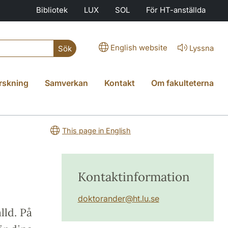
Bibliotek
LUX
SOL
För HT-anställda
English website
Lyssna
Sök
rskning
Samverkan
Kontakt
Om fakulteterna
This page in English
Kontaktinformation
doktorander
@
ht.lu
.
se
lld. På