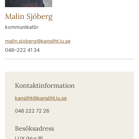
Malin Sjöberg
kommunikatör
malin.sjoberg
@
kansliht.lu
.
se
046–222 41 34
Kontaktinformation
kansliht
@
kansliht.lu
.
se
046 222 72 26
Besöksadress
LUX (Hus B)