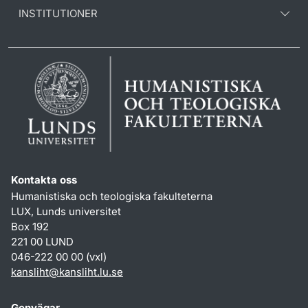
INSTITUTIONER
Kontakta oss
Humanistiska och teologiska fakulteterna
LUX, Lunds universitet
Box 192
221 00 LUND
046-222 00 00 (vxl)
kansliht
@
kansliht.lu
.
se
Genvägar