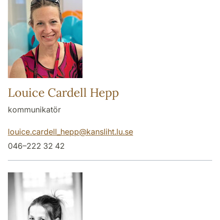
Louice Cardell Hepp
kommunikatör
louice.cardell_hepp
@
kansliht.lu
.
se
046–222 32 42