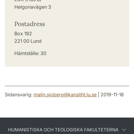
Helgonavägen 3
Postadress
Box 192
221 00 Lund
Hämtställe: 30
Sidansvarig:
malin.sjoberg
@
kansliht.lu
.
se
| 2019-11-18
HUMANISTISKA OCH TEOLOGISKA FAKULTETERNA