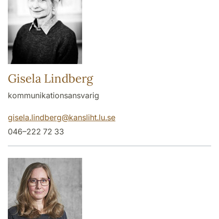
Gisela Lindberg
kommunikationsansvarig
gisela.lindberg
@
kansliht.lu
.
se
046–222 72 33