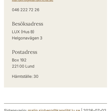
046 222 72 26
Besöksadress
LUX (Hus B)
Helgonavägen 3
Postadress
Box 192
221 00 Lund
Hämtställe: 30
Sidansvarig:
malin.sjoberg
@
kansliht.lu
.
se
| 2026-07-02