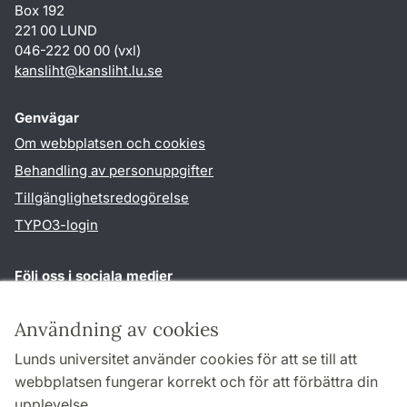
Box 192
221 00 LUND
046-222 00 00 (vxl)
kansliht
@
kansliht.lu
.
se
Genvägar
Om webbplatsen och cookies
Behandling av personuppgifter
Tillgänglighetsredogörelse
TYPO3-login
Följ oss i sociala medier
Facebook
Youtube
Användning av cookies
Lunds universitet använder cookies för att se till att
webbplatsen fungerar korrekt och för att förbättra din
Samarbeten och nätverk
upplevelse.