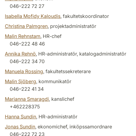
046–222 72 27
Isabella Mofidy Kaloudis
, fakultetskoordinator
Christina Palmgren
, projektadministratör
Malin Rehnstam
, HR-chef
046–222 48 46
Annika Rehnö
, HR-administratör, katalogadministratör
046–222 34 70
Manuela Rossing
, fakultetssekreterare
Malin Sjöberg
, kommunikatör
046–222 41 34
Marianna Smaragdi
, kanslichef
+462228375
Hanna Sundin
, HR-administratör
Jonas Sundin
, ekonomichef, inköpssamordnare
046–222 72 23