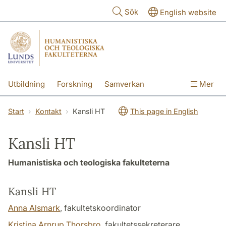
Hoppa till huvudinnehåll
Sök
English website
Utbildning
Forskning
Samverkan
Mer
Kontakt
Om fakulteterna
Start
Kontakt
Kansli HT
This page in English
Kansli HT
Humanistiska och teologiska fakulteterna
Kansli HT
Anna Alsmark
, fakultetskoordinator
Kristina Arnrup Thorsbro
, fakultetssekreterare