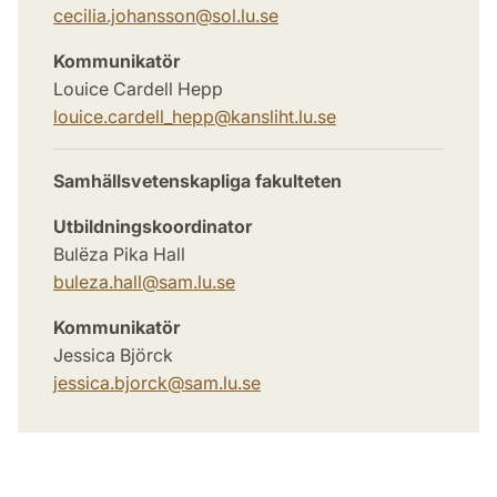
cecilia.johansson
@
sol.lu
.
se
Kommunikatör
Louice Cardell Hepp
louice.cardell_hepp
@
kansliht.lu
.
se
Samhällsvetenskapliga fakulteten
Utbildningskoordinator
Bulëza Pika Hall
buleza.hall
@
sam.lu
.
se
Kommunikatör
Jessica Björck
jessica.bjorck
@
sam.lu
.
se