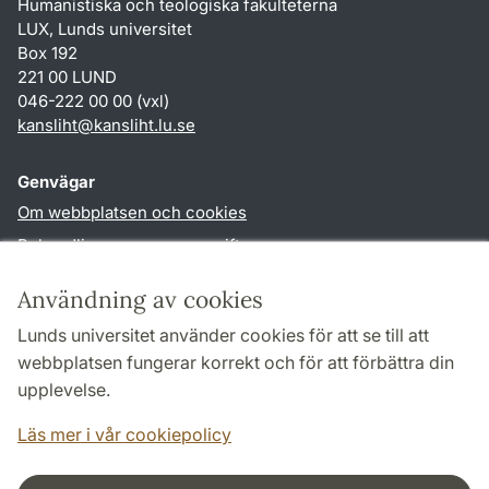
Humanistiska och teologiska fakulteterna
LUX, Lunds universitet
Box 192
221 00 LUND
046-222 00 00 (vxl)
kansliht
@
kansliht.lu
.
se
Genvägar
Om webbplatsen och cookies
Behandling av personuppgifter
Tillgänglighetsredogörelse
Användning av cookies
TYPO3-login
Lunds universitet använder cookies för att se till att
webbplatsen fungerar korrekt och för att förbättra din
Följ oss i sociala medier
upplevelse.
Facebook
Youtube
Läs mer i vår cookiepolicy