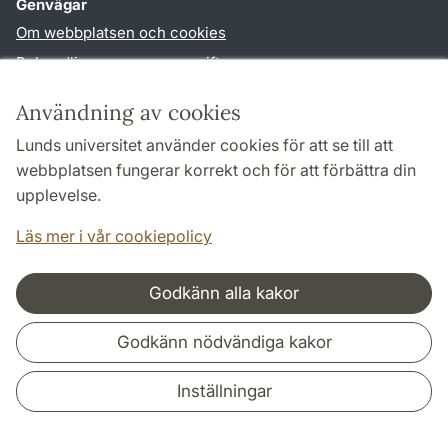
Genvägar
Om webbplatsen och cookies
Behandling av personuppgifter
Tillgänglighetsredogörelse
Användning av cookies
TYPO3-login
Lunds universitet använder cookies för att se till att
webbplatsen fungerar korrekt och för att förbättra din
Följ oss i sociala medier
upplevelse.
Facebook
Youtube
Läs mer i vår cookiepolicy
Godkänn alla kakor
Samarbeten och nätverk
Godkänn nödvändiga kakor
Inställningar