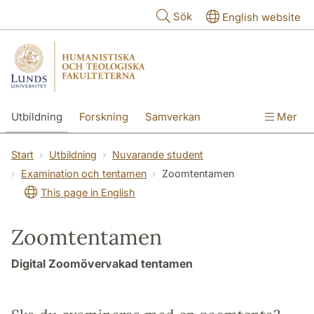
Hoppa till huvudinnehåll
Sök
English website
Utbildning
Forskning
Samverkan
Mer
Kontakt
Om fakulteterna
Start
Utbildning
Nuvarande student
Examination och tentamen
Zoomtentamen
This page in English
Zoomtentamen
Digital Zoomövervakad tentamen