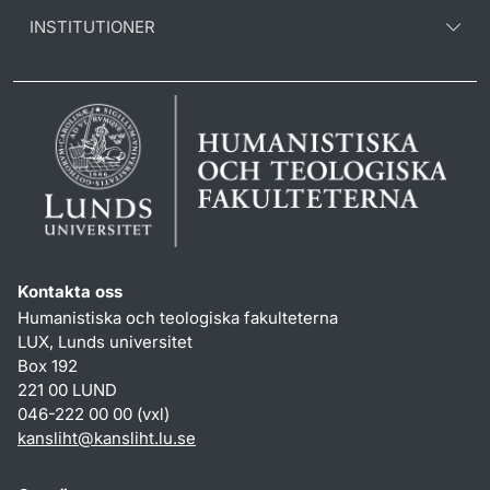
INSTITUTIONER
Kontakta oss
Humanistiska och teologiska fakulteterna
LUX, Lunds universitet
Box 192
221 00 LUND
046-222 00 00 (vxl)
kansliht
@
kansliht.lu
.
se