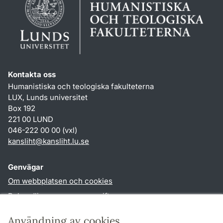
Kontakta oss
Humanistiska och teologiska fakulteterna
LUX, Lunds universitet
Box 192
221 00 LUND
046-222 00 00 (vxl)
kansliht
@
kansliht.lu
.
se
Genvägar
Om webbplatsen och cookies
Behandling av personuppgifter
Tillgänglighetsredogörelse
Användning av cookies