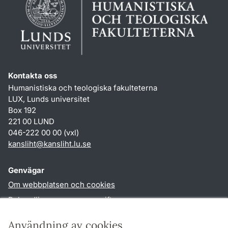
Kontakta oss
Humanistiska och teologiska fakulteterna
LUX, Lunds universitet
Box 192
221 00 LUND
046-222 00 00 (vxl)
kansliht
@
kansliht.lu
.
se
Genvägar
Om webbplatsen och cookies
Behandling av personuppgifter
Tillgänglighetsredogörelse
Användning av cookies