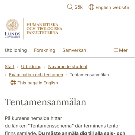
Hoppa till huvudinnehåll
Sök
English website
Utbildning
Forskning
Samverkan
Mer
Kontakt
Om fakulteterna
Start
Utbildning
Nuvarande student
Examination och tentamen
Tentamensanmälan
This page in English
Tentamensanmälan
På kursens hemsida hittar
du länken "Tentamensschema" där terminens tentor
finns samlade.
Du måste anmäla dig till alla sals- och