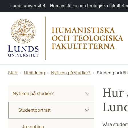
Hoppa till huvudinnehåll
Lunds universitet
Humanistiska och teologiska fakultete
Start
Utbildning
Nyfiken på studier?
Studentporträtt
Hur 
Nyfiken på studier?
Lund
Studentporträtt
Våra student
Jozephina