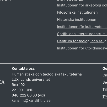
Institutionen för arkeologi oc
Filosofiska institutionen
Historiska institutionen
Institutionen för kulturveten
Språk- och litteraturcentrum
Centrum för teologi och reli
Institutionen för utbildnings
Kontakta oss
Ge
Humanistiska och teologiska fakulteterna
Om
LUX, Lunds universitet
Be
Box 192
Ti
221 00 LUND
046-222 00 00 (vxl)
TY
kansliht
@
kansliht.lu
.
se