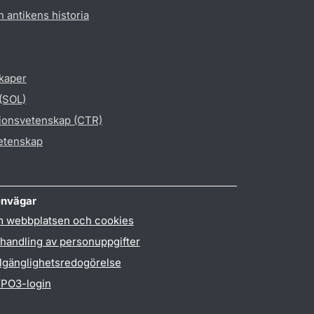
h antikens historia
skaper
 (SOL)
gionsvetenskap (CTR)
vetenskap
nvägar
 webbplatsen och cookies
handling av personuppgifter
llgänglighetsredogörelse
PO3-login