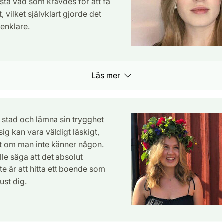
stå vad som krävdes för att få
 vilket självklart gjorde det
enklare.
Läs mer
a stad och lämna sin trygghet
ig kan vara väldigt läskigt,
lt om man inte känner någon.
le säga att det absolut
te är att hitta ett boende som
ust dig.