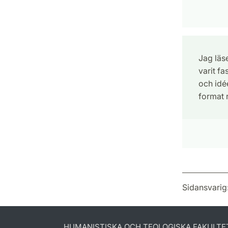
Jag läse
varit fa
och idé
format r
Sidansvarig
HUMANISTISKA OCH TEOLOGISKA FAKULTE