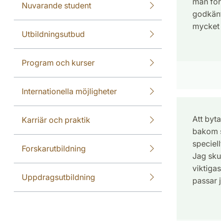
man för
Nuvarande student
godkänt,
mycket 
Utbildningsutbud
Program och kurser
Internationella möjligheter
Att byt
Karriär och praktik
bakom s
speciel
Forskarutbildning
Jag skul
viktigas
Uppdragsutbildning
passar j