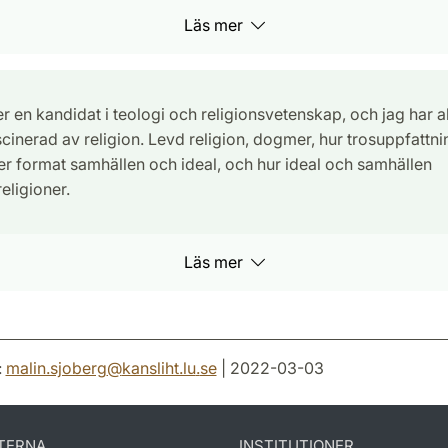
Läs mer
r en kandidat i teologi och religionsvetenskap, och jag har al
scinerad av religion. Levd religion, dogmer, hur trosuppfattni
er format samhällen och ideal, och hur ideal och samhällen
eligioner.
Läs mer
:
malin.sjoberg
@
kansliht.lu
.
se
| 2022-03-03
TERNA
INSTITUTIONER