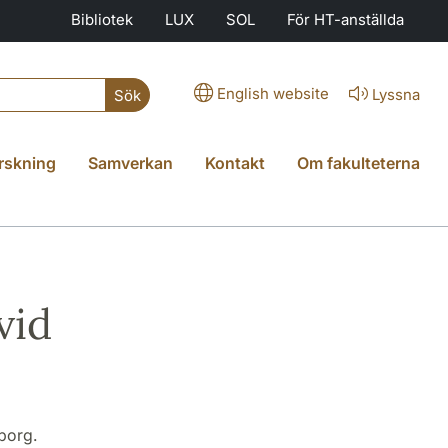
Bibliotek
LUX
SOL
För HT-anställda
English website
Lyssna
Sök
rskning
Samverkan
Kontakt
Om fakulteterna
vid
gborg.