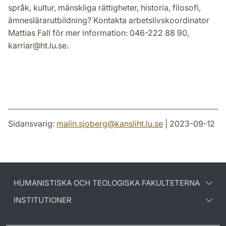
språk, kultur, mänskliga rättigheter, historia, filosofi,
ämneslärarutbildning? Kontakta arbetslivskoordinator
Mattias Fall för mer information: 046-222 88 90,
karriar@ht.lu.se.
Sidansvarig:
malin.sjoberg
@
kansliht.lu
.
se
| 2023-09-12
HUMANISTISKA OCH TEOLOGISKA FAKULTETERNA
INSTITUTIONER