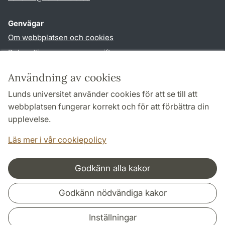
Genvägar
Om webbplatsen och cookies
Behandling av personuppgifter
Tillgänglighetsredogörelse
Användning av cookies
TYPO3-login
Lunds universitet använder cookies för att se till att
webbplatsen fungerar korrekt och för att förbättra din
Följ oss i sociala medier
upplevelse.
Facebook
Youtube
Läs mer i vår cookiepolicy
Godkänn alla kakor
Samarbeten och nätverk
Godkänn nödvändiga kakor
Inställningar