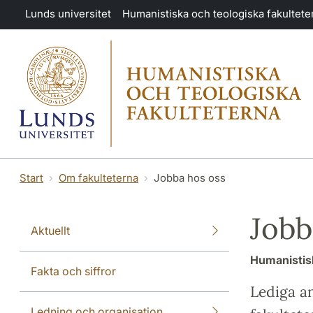
Hoppa till huvudinnehåll
Lunds universitet
Humanistiska och teologiska fakultete
Start
Om fakulteterna
Jobba hos oss
Jobb
Aktuellt
Humanistisk
Fakta och siffror
Lediga a
Ledning och organisation