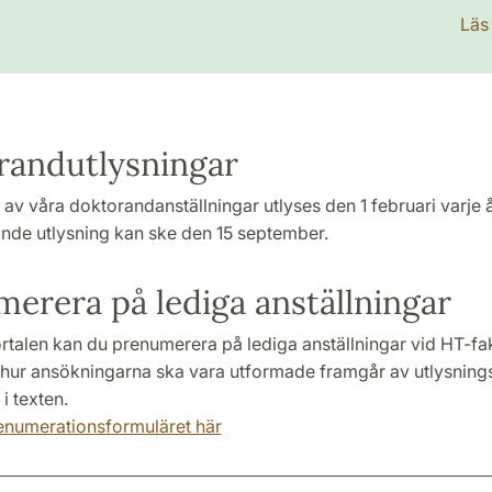
Läs
randutlysningar
v våra doktorandanställningar utlyses den 1 februari varje å
nde utlysning kan ske den 15 september.
erera på lediga anställningar
rtalen kan du prenumerera på lediga anställningar vid HT-fak
 hur ansökningarna ska vara utformade framgår av utlysnings
i texten.
prenumerationsformuläret här