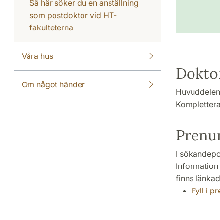
Så här söker du en anställning
som postdoktor vid HT-
fakulteterna
Våra hus
Dokto
Om något händer
Huvuddelen a
Komplettera
Prenum
I sökandepo
Information
finns länkad 
Fyll i 