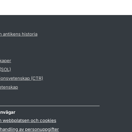
h antikens historia
skaper
 (SOL)
gionsvetenskap (CTR)
vetenskap
nvägar
 webbplatsen och cookies
handling av personuppgifter