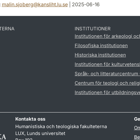
:
malin.sjoberg
@
kansliht.lu
.
se
| 2025-06-16
TERNA
INSTITUTIONER
Institutionen för arkeologi oc
Filosofiska institutionen
Historiska institutionen
Institutionen för kulturveten
Språk- och litteraturcentrum
Centrum för teologi och reli
Institutionen för utbildnings
Kontakta oss
Ge
Humanistiska och teologiska fakulteterna
Om
LUX, Lunds universitet
Be