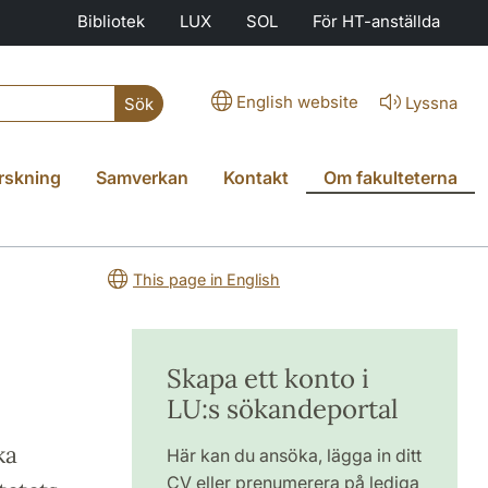
Bibliotek
LUX
SOL
För HT-anställda
English website
Lyssna
Sök
rskning
Samverkan
Kontakt
Om fakulteterna
This page in English
Skapa ett konto i
LU:s sökandeportal
ka
Här kan du ansöka, lägga in ditt
CV eller prenumerera på lediga