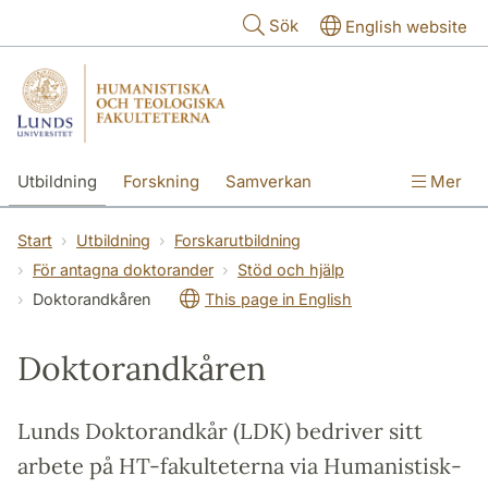
Hoppa till huvudinnehåll
Sök
English website
Utbildning
Forskning
Samverkan
Mer
Kontakt
Om fakulteterna
Start
Utbildning
Forskarutbildning
För antagna doktorander
Stöd och hjälp
Doktorandkåren
This page in English
Doktorandkåren
Lunds Doktorandkår (LDK) bedriver sitt
arbete på HT-fakulteterna via Humanistisk-