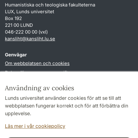
Humanistiska och teologiska fakulteterna
LUX, Lunds universitet
Box 192
221 00 LUND
046-222 00 00 (vxl)
kansliht
@
kansliht.lu
.
se
Genvägar
Om webbplatsen och cookies
Behandling av personuppgifter
Tillgänglighetsredogörelse
Användning av cookies
TYPO3-login
Lunds universitet använder cookies för att se till att
webbplatsen fungerar korrekt och för att förbättra din
Följ oss i sociala medier
upplevelse.
Facebook
Youtube
Läs mer i vår cookiepolicy