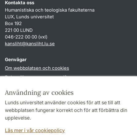
Kontakta oss
Humanistiska och teologiska fakulteterna
LUX, Lunds universitet
Box 192
221 00 LUND
046-222 00 00 (vxl)
kansliht
@
kansliht.lu
.
se
Genvägar
Om webbplatsen och cookies
Behandling av personuppgifter
Tillgänglighetsredogörelse
Användning av cookies
TYPO3-login
Lunds universitet använder cookies för att se till att
webbplatsen fungerar korrekt och för att förbättra din
Följ oss i sociala medier
upplevelse.
Facebook
Youtube
Läs mer i vår cookiepolicy