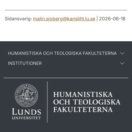
Sidansvarig:
malin.sjoberg
@
kansliht.lu
.
se
| 2026-06-18
HUMANISTISKA OCH TEOLOGISKA FAKULTETERNA
INSTITUTIONER